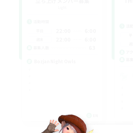
立ち上げメンバー募集
TH
Light
活動時間
活
22:00
6:00
平日
平
22:00
6:00
週末
週
63
募集人数
ア
募
Bozjan Night Owls
EN
募集期間: 2026/09/05 まで