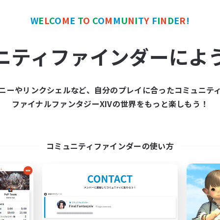
W
E
L
C
O
M
E
T
O
C
O
M
M
U
N
I
T
Y
F
I
N
D
E
R
!
ワールドリンクシェル
クロスワールドリンクシェル
ニティファインダーによ
ニーやリンクシェルなど、自分のプレイに合ったコミュニテ
ファイナルファンタジーXIVの世界をもっと楽しもう！
Bee Hive RP
立ち上げメンバー
追加メンバー募集
Light
Light
コミュニティファインダーの使い方
活動時間
動時間
14:00
平日
17:00
22:00
日
9:00
週末
17:00
22:00
末
募集人数
30
クティブメンバー数
--
集人数