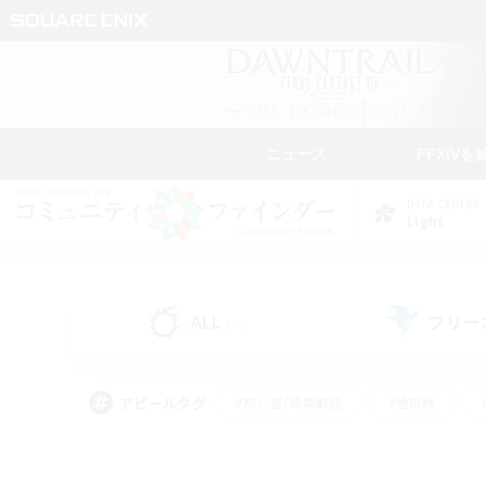
ニュース
FFXIVを
DATA CENTER
Light
ALL
フリー
(74)
アピールタグ
#初心者/若葉歓迎
#絶挑戦
#モブハント
#学生中心
#なんでも楽しむ
#スクリーンショット撮影
#ハウジ