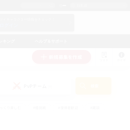
日本語
マイキャラクター情報をチェック！
ログイン
ンキング
ヘルプ＆サポート
新規募集を作成
リスト
ガイド
PvPチーム
検索
(0)
ゆっくり楽しむ
#極挑戦
#復帰者歓迎
#雑談
ルプレイ
#トレジャーハント
#レベリング
して頑張る
#プレイヤー主催イベント