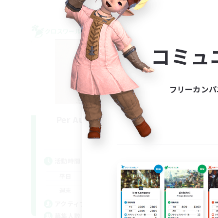
クロスワールドリンクシェル
クロス
コミュ
フリーカンパ
Per Audacia Ad Astra
追加メンバー募集
Light
活動時間
活
1:00
24:00
平日
平
1:00
24:00
週末
週
10
アクティブメンバー数
ア
--
募集人数
募