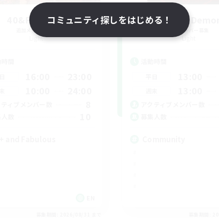
40&Fabulous
コミュニティ探しをはじめる！
Jujutsu Demo
追加メンバー募集
追加メンバー募集
Light
Light
動時間
活動時間
16:00
23:00
13:00
日
平日
10:00
24:00
13:00
末
週末
8
クティブメンバー数
アクティブメンバー数
10
集人数
募集人数
+ and Fabulous
Community
EN
募集期間: 2026/08/31 まで
募集期間: 20