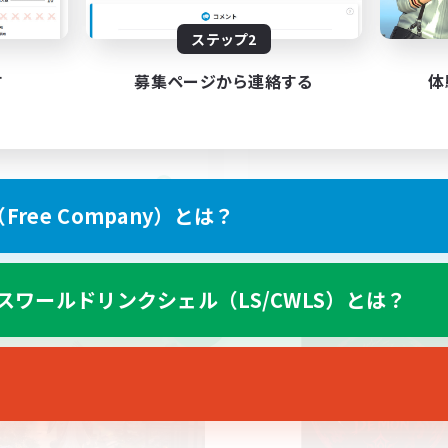
Inklusion,Twitch, S
ステップ2
す
募集ページから連絡する
体
EN
ree Company）とは？
募集期間: 2026/09/02 まで
募集期間: 20
スワールドリンクシェル（LS/CWLS）とは？
ワールドリンクシェル
クロスワールドリンクシェル
NEW