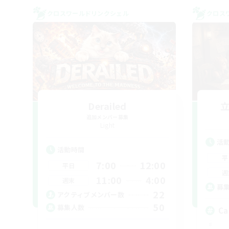
クロスワールドリンクシェル
クロス
Derailed
追加メンバー募集
Light
活
活動時間
平
7:00
12:00
平日
週
11:00
4:00
週末
募
22
アクティブメンバー数
50
募集人数
Ca