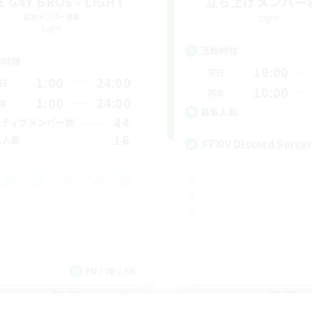
E G4Y BROS - LIGHT
立ち上げメンバー
追加メンバー募集
Light
Light
活動時間
動時間
19:00
平日
1:00
24:00
日
10:00
週末
1:00
24:00
末
募集人数
44
クティブメンバー数
16
集人数
FFXIV DIscord Server
EN / DE / FR
募集期間: 2026/09/05 まで
募集期間: 20