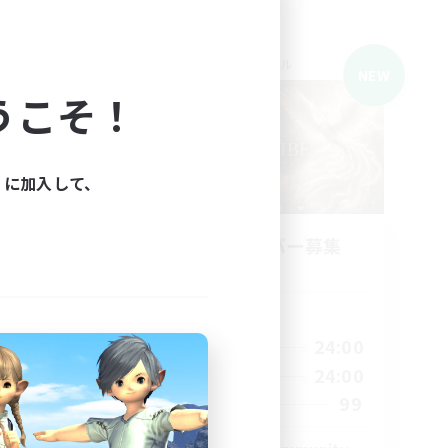
クロスワールドリンクシェル
NEW
NEW
うこそ！
ィに加入して、
募集
立ち上げメンバー募集
Light
活動時間
22:00
1:00
24:00
平日
23:00
1:00
24:00
週末
--
99
募集人数