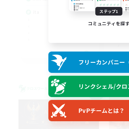
ステップ1
ita
コミュニティを探
EN
フリーカンパニー（F
募集期間: 2026/09/03 まで
リンクシェル/クロ
クロスワールドリンクシェル
クロス
NEW
PvPチームとは？