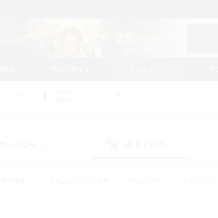
始める
プレイガイド
コミュニティ
ラ
WORLD
Alpha
カンパニー
LS & CWLS
(48)
(26)
#零式挑戦
#立ち上げメンバー募集
#社会人中心
#まったり
#体験歓迎
#クラフター中心
#ギャザラー中心
#ロー
ング
#演奏
#ミラプリ（ミラージュプリズム）
#クリア目指