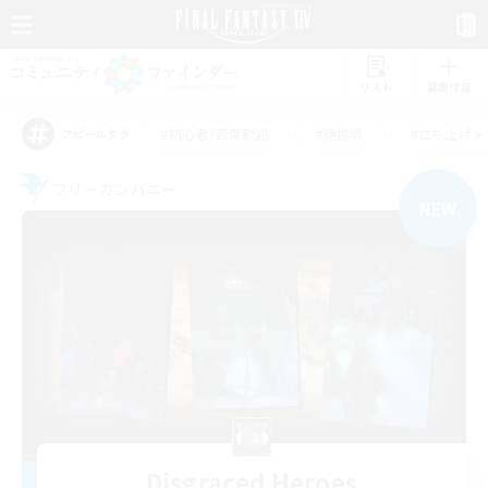
リスト
募集作成
#初心者/若葉歓迎
#絶挑戦
#立ち上げメ
アピールタグ
フリーカンパニー
NEW
Disgraced Heroes