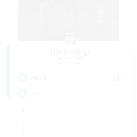
the inklings
追加メンバー募集
Alpha [Light]
10
募集人数
cute