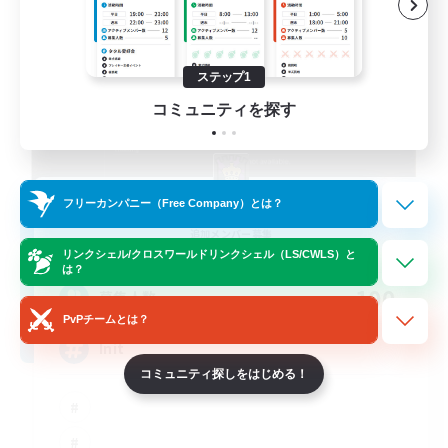
ステップ1
コミュニティを探す
Initiative
フリーカンパニー（Free Company）とは？
追加メンバー募集
Alpha [Light]
リンクシェル/クロスワールドリンクシェル（LS/CWLS）と
は？
100
募集人数
PvPチームとは？
Init
コミュニティ探しをはじめる！