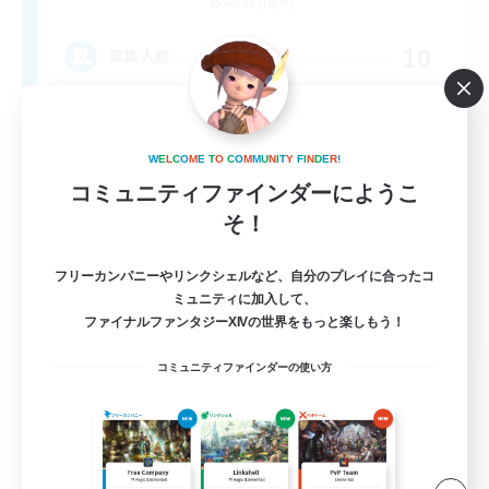
Alpha [Light]
10
募集人数
LGBT Friendly
W
E
L
C
O
M
E
T
O
C
O
M
M
U
N
I
T
Y
F
I
N
D
E
R
!
コミュニティファインダーにようこ
そ！
フリーカンパニーやリンクシェルなど、自分のプレイに合ったコ
ミュニティに加入して、
EN
ファイナルファンタジーXIVの世界をもっと楽しもう！
詳細を見る
コミュニティファインダーの使い方
募集期間: 2026/09/06 まで
フリーカンパニー