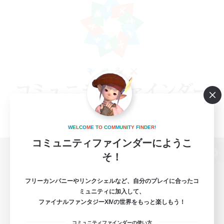
W
E
L
C
O
M
E
T
O
C
O
M
M
U
N
I
T
Y
F
I
N
D
E
R
!
コミュニティファインダーにようこ
そ！
パソコン版へ
フリーカンパニーやリンクシェルなど、自分のプレイに合ったコ
ミュニティに加入して、
ファイナルファンタジーXIVの世界をもっと楽しもう！
関連商品
e-STOREで購入
コミュニティファインダーの使い方