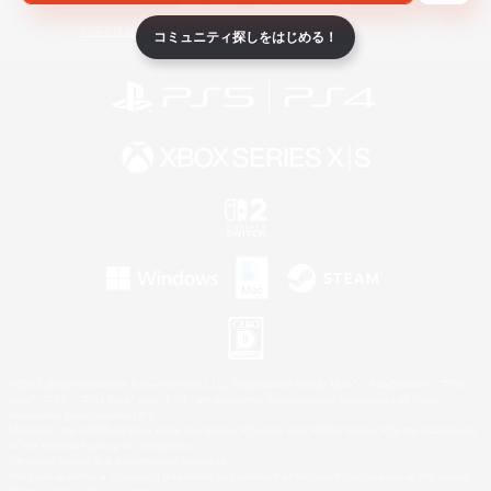
ライセンス
ルール＆ポリシー
利用者情報の外部送信について
コミュニティ探しをはじめる！
©2026 Sony Interactive Entertainment LLC."PlayStation Family Mark", "PlayStation", "PS5
logo", "PS5", "PS4 logo" and "PS4" are registered trademarks or trademarks of Sony
Interactive Entertainment Inc.
Microsoft, the XBOX Sphere mark, the Series X|S logo and XBOX Series X|S are trademarks
of the Microsoft group of companies.
Nintendo Switch is a trademark of Nintendo.
Windows is either a registered trademark or trademark of Microsoft Corporation in the United