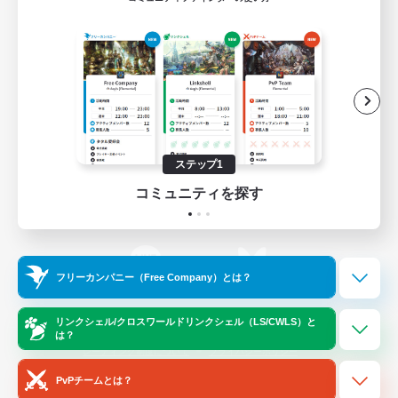
ゲームダウンロード
Official Information
/
X
News
YouTube
ステップ1
コミュニティを探す
Instagram
Twitch
フリーカンパニー（Free Company）とは？
LINE
Bluesky
リンクシェル/クロスワールドリンクシェル（LS/CWLS）と
は？
レーティング制度について
プライバシーポリシー
著作権について
サポートセンター
PvPチームとは？