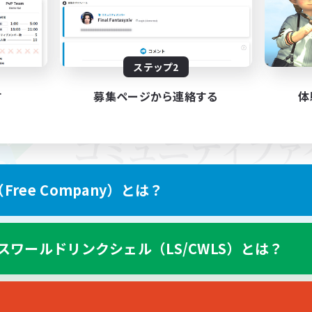
ステップ2
す
募集ページから連絡する
体
ree Company）とは？
スワールドリンクシェル（LS/CWLS）とは？
スマートフォン版へ