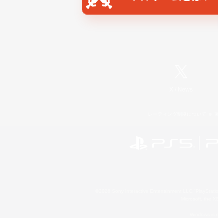
X
/
News
レーティング制度について
©2026 Sony Interactive Entertainment LLC."PlayStation
Microsoft, the 
Windows is e