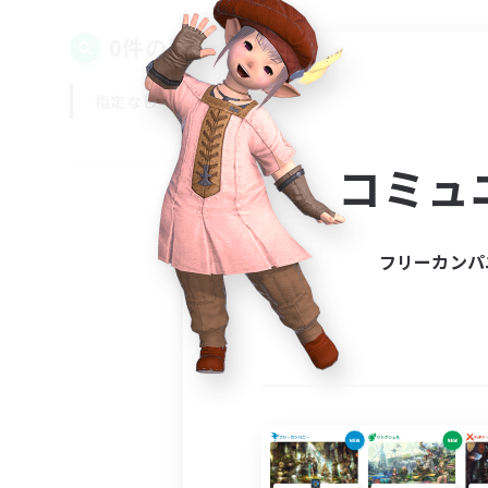
0件の募集が見つかりました！
指定なし
平日
週末
コミュ
フリーカンパ
募