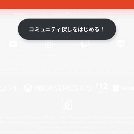
関連商品
e-STOREで購入
ゲームダウンロード
コミュニティ探しをはじめる！
Official Information
YouTube
Instagram
Twitch
LINE
著作権について
プライバシーポリシー
サポートセンター
ライセンス
ルール＆ポリシー
 Family Mark", "PlayStation", "PS5 logo", "PS5", "PS4 logo" and "PS4" are registered trademark
XBOX Sphere mark, the Series X|S logo and XBOX Series X|S are trademarks of the Microsoft gro
Nintendo Switch is a trademark of Nintendo.
ither a registered trademark or trademark of Microsoft Corporation in the United States and/or oth