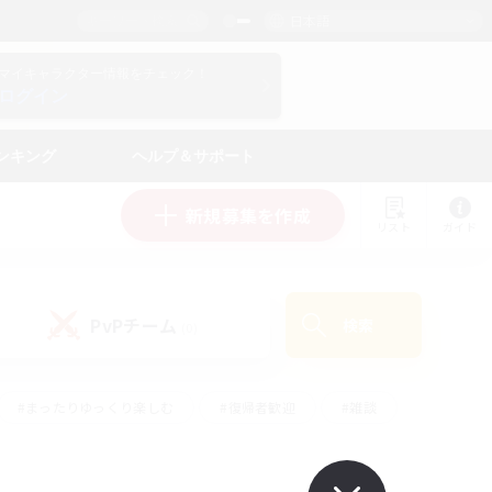
日本語
マイキャラクター情報をチェック！
ログイン
ンキング
ヘルプ＆サポート
新規募集を作成
リスト
ガイド
PvPチーム
検索
(0)
#まったりゆっくり楽しむ
#復帰者歓迎
#雑談
心
#演奏
#トレジャーハント
#ハウジング
）
#プレイヤー主催イベント