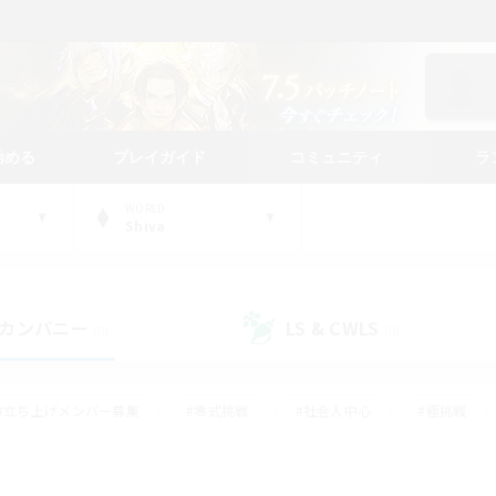
始める
プレイガイド
コミュニティ
ラ
WORLD
Shiva
カンパニー
LS & CWLS
(0)
(0)
#立ち上げメンバー募集
#零式挑戦
#社会人中心
#極挑戦
#体験歓迎
#ロールプレイ
#ギャザラー中心
#クラフター中
て頑張る
#スクリーンショット撮影
#ミラプリ（ミラージュプリズム