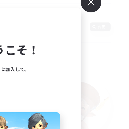
言語
変更
うこそ！
ィに加入して、
た。