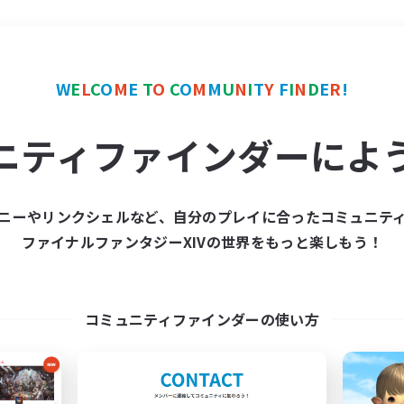
＃トレジャーハント
使用
W
E
L
C
O
M
E
T
O
C
O
M
M
U
N
I
T
Y
F
I
N
D
E
R
!
ニティファインダーによ
ニーやリンクシェルなど、自分のプレイに合ったコミュニテ
ファイナルファンタジーXIVの世界をもっと楽しもう！
募集数 0件
集が見つかりませんでし
コミュニティファインダーの使い方
条件を変えて検索してみるでっす！