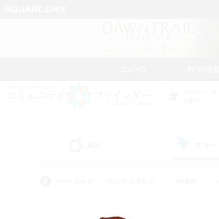
ニュース
FFXIVを
DATA CENTER
Light
ALL
フリー
(0)
アピールタグ
#初心者/若葉歓迎
#絶挑戦
#なんでも楽しむ
#学生中心
#モブハント
#レベリング
#クリア目指し