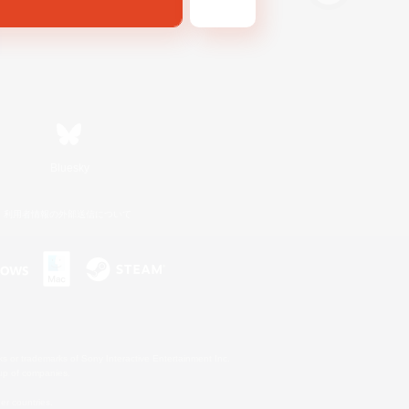
Bluesky
利用者情報の外部送信について
s or trademarks of Sony Interactive Entertainment Inc.
up of companies.
er countries.