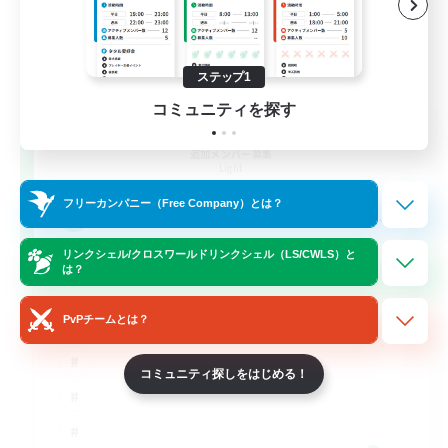
ステップ1
コミュニティを探す
Syncademy
追加メンバー募集
Light
フリーカンパニー（Free Company）とは？
--
募集人数
リンクシェル/クロスワールドリンクシェル（LS/CWLS）と
Synced & MIL Content
は？
PvPチームとは？
コミュニティ探しをはじめる！