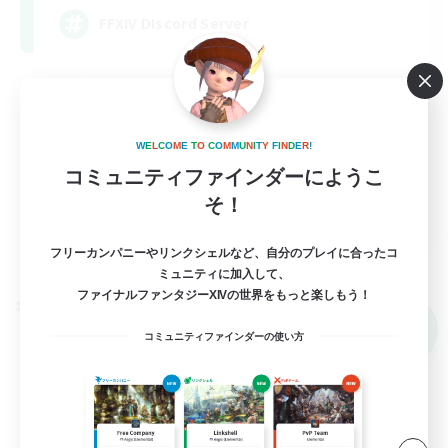
FFXIV DIscord Server
W
E
L
C
O
M
E
T
O
C
O
M
M
U
N
I
T
Y
F
I
N
D
E
R
!
コミュニティファインダーにようこ
そ！
EN
詳細を見る
フリーカンパニーやリンクシェルなど、自分のプレイに合ったコ
募集期間: 2026/09/04 まで
ミュニティに加入して、
ファイナルファンタジーXIVの世界をもっと楽しもう！
クロスワールドリンクシェル
NEW
コミュニティファインダーの使い方