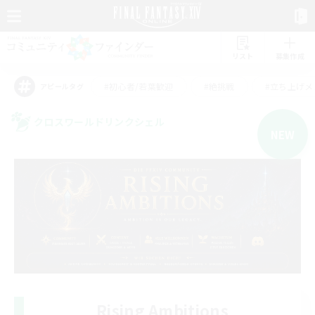
リスト
募集作成
#初心者/若葉歓迎
#絶挑戦
#立ち上げメ
アピールタグ
クロスワールドリンクシェル
NEW
Rising Ambitions