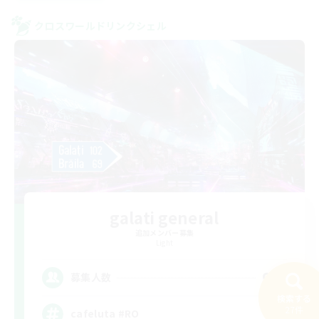
クロスワールドリンクシェル
galati general
追加メンバー募集
Light
99
募集人数
検索する
27件
cafeluta #RO