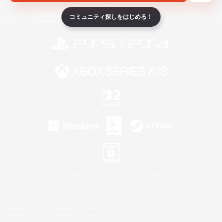
ライセンス
ルール＆ポリシー
利用者情報の外部送信について
コミュニティ探しをはじめる！
©2026 Sony Interactive Entertainment LLC."PlayStation Family Mark", "PlayStation", "PS5
logo", "PS5", "PS4 logo" and "PS4" are registered trademarks or trademarks of Sony
Interactive Entertainment Inc.
Microsoft, the XBOX Sphere mark, the Series X|S logo and XBOX Series X|S are trademarks
of the Microsoft group of companies.
Nintendo Switch is a trademark of Nintendo.
Windows is either a registered trademark or trademark of Microsoft Corporation in the United