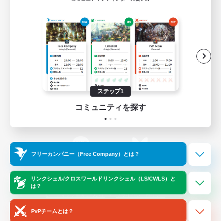
ゲームダウンロード
Official Information
/
X
News
YouTube
ステップ1
コミュニティを探す
Instagram
Twitch
フリーカンパニー（Free Company）とは？
LINE
Bluesky
リンクシェル/クロスワールドリンクシェル（LS/CWLS）と
は？
レーティング制度について
プライバシーポリシー
著作権について
サポートセンター
PvPチームとは？