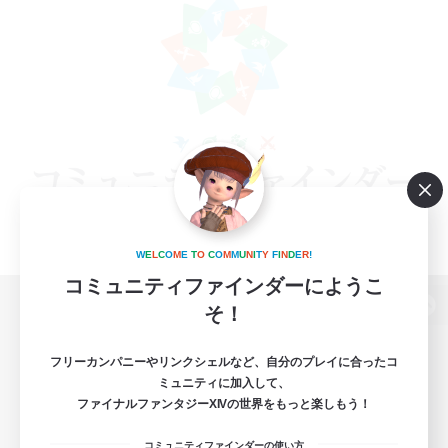
W
E
L
C
O
M
E
T
O
C
O
M
M
U
N
I
T
Y
F
I
N
D
E
R
!
コミュニティファインダーにようこ
そ！
パソコン版へ
フリーカンパニーやリンクシェルなど、自分のプレイに合ったコ
ミュニティに加入して、
ファイナルファンタジーXIVの世界をもっと楽しもう！
関連商品
e-STOREで購入
コミュニティファインダーの使い方