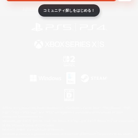
ライセンス
ルール＆ポリシー
利用者情報の外部送信について
コミュニティ探しをはじめる！
©2026 Sony Interactive Entertainment LLC."PlayStation Family Mark", "PlayStation", "PS5
logo", "PS5", "PS4 logo" and "PS4" are registered trademarks or trademarks of Sony
Interactive Entertainment Inc.
Microsoft, the XBOX Sphere mark, the Series X|S logo and XBOX Series X|S are trademarks
of the Microsoft group of companies.
Nintendo Switch is a trademark of Nintendo.
Windows is either a registered trademark or trademark of Microsoft Corporation in the United