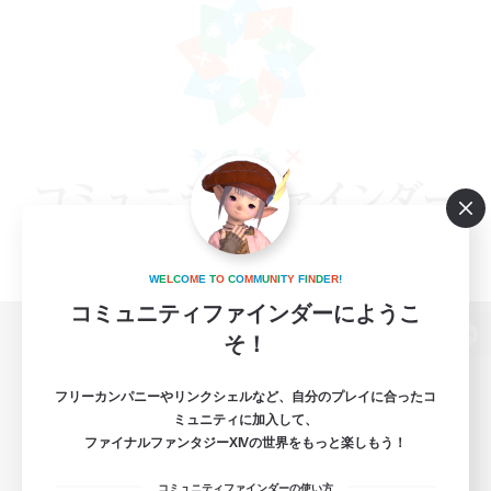
W
E
L
C
O
M
E
T
O
C
O
M
M
U
N
I
T
Y
F
I
N
D
E
R
!
コミュニティファインダーにようこ
そ！
パソコン版へ
フリーカンパニーやリンクシェルなど、自分のプレイに合ったコ
ミュニティに加入して、
ファイナルファンタジーXIVの世界をもっと楽しもう！
関連商品
e-STOREで購入
コミュニティファインダーの使い方