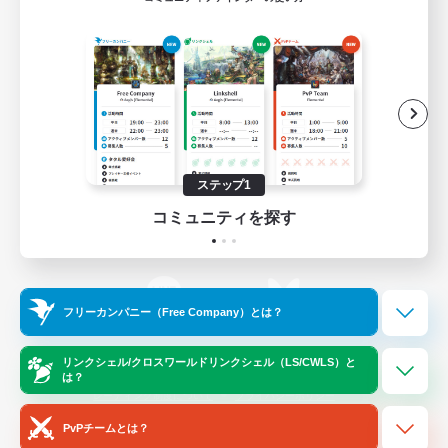
ゲームダウンロード
Official Information
/
X
News
YouTube
ステップ1
コミュニティを探す
Instagram
Twitch
フリーカンパニー（Free Company）とは？
LINE
Bluesky
リンクシェル/クロスワールドリンクシェル（LS/CWLS）と
は？
レーティング制度について
プライバシーポリシー
著作権について
サポートセンター
PvPチームとは？