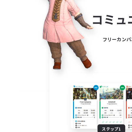
コミ
コミュ
コミュニ
自分に合っ
フリーカンパ
ステップ1