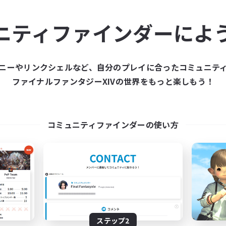
ュニティメンバーを集め
ニティファインダーによ
ティファインダーは、一緒に冒険する仲間を募集することが
た仲間を集めて、ファイナルファンタジーXIVの世界をもっ
ニーやリンクシェルなど、自分のプレイに合ったコミュニテ
ファイナルファンタジーXIVの世界をもっと楽しもう！
新規募集を作成する
コミュニティファインダーの使い方
ステップ2