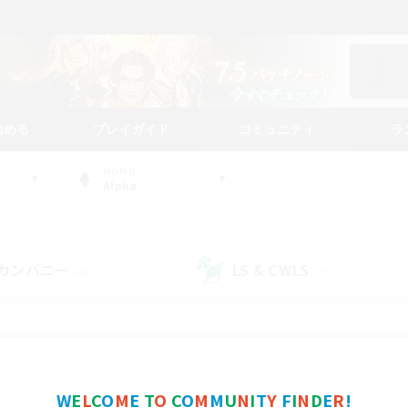
始める
プレイガイド
コミュニティ
ラ
WORLD
Alpha
カンパニー
LS & CWLS
(48)
(27)
コミュニティファインダー
W
E
L
C
O
M
E
T
O
C
O
M
M
U
N
I
T
Y
F
I
N
D
E
R
!