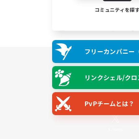
コミュニティを探
フリーカンパニー（F
リンクシェル/クロ
PvPチームとは？
X
/
News