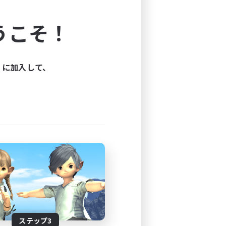
よう！
うこそ！
できます。
と楽しもう！
ィに加入して、
ステップ3