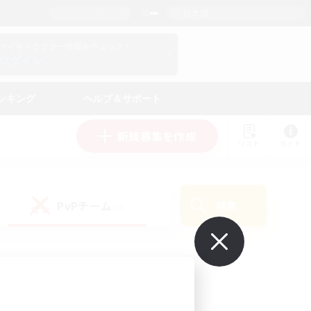
日本語
マイキャラクター情報をチェック！
ログイン
ンキング
ヘルプ＆サポート
新規募集を作成
リスト
ガイド
PvPチーム
検索
(0)
で