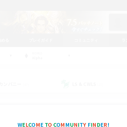
始める
プレイガイド
コミュニティ
ラ
WORLD
Alpha
カンパニー
LS & CWLS
(47)
(27)
コミュニティファインダー
W
E
L
C
O
M
E
T
O
C
O
M
M
U
N
I
T
Y
F
I
N
D
E
R
!