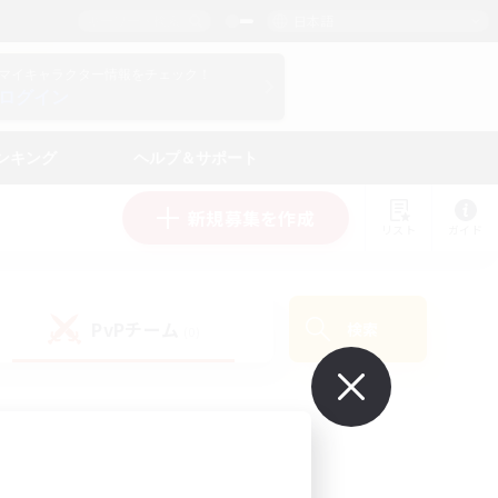
日本語
マイキャラクター情報をチェック！
ログイン
ンキング
ヘルプ＆サポート
新規募集を作成
リスト
ガイド
PvPチーム
検索
(0)
で