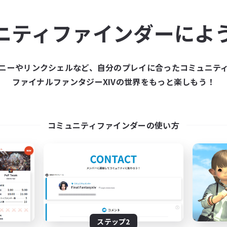
ュニティメンバーを集め
ニティファインダーによ
ティファインダーは、一緒に冒険する仲間を募集することが
た仲間を集めて、ファイナルファンタジーXIVの世界をもっ
ニーやリンクシェルなど、自分のプレイに合ったコミュニテ
ファイナルファンタジーXIVの世界をもっと楽しもう！
新規募集を作成する
コミュニティファインダーの使い方
ステップ2