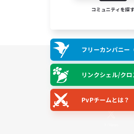
コミュニティを探
フリーカンパニー（F
リンクシェル/クロ
PvPチームとは？
X
/
News