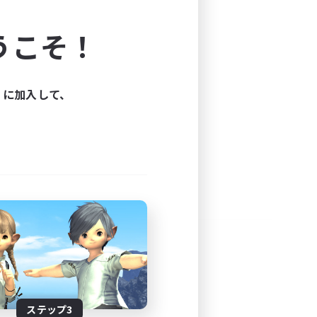
よう！
うこそ！
できます。
と楽しもう！
ィに加入して、
ステップ3