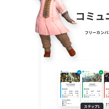
コミ
コミュ
コミュニ
自分に合っ
フリーカンパ
ステップ1