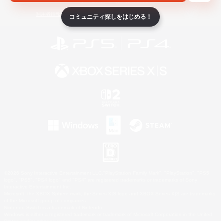
ライセンス
ルール＆ポリシー
利用者情報の外部送信について
コミュニティ探しをはじめる！
©2026 Sony Interactive Entertainment LLC."PlayStation Family Mark", "PlayStation", "PS5
logo", "PS5", "PS4 logo" and "PS4" are registered trademarks or trademarks of Sony
Interactive Entertainment Inc.
Microsoft, the XBOX Sphere mark, the Series X|S logo and XBOX Series X|S are trademarks
of the Microsoft group of companies.
Nintendo Switch is a trademark of Nintendo.
Windows is either a registered trademark or trademark of Microsoft Corporation in the United