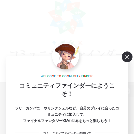
W
E
L
C
O
M
E
T
O
C
O
M
M
U
N
I
T
Y
F
I
N
D
E
R
!
コミュニティファインダーにようこ
そ！
パソコン版へ
フリーカンパニーやリンクシェルなど、自分のプレイに合ったコ
ミュニティに加入して、
ファイナルファンタジーXIVの世界をもっと楽しもう！
関連商品
e-STOREで購入
コミュニティファインダーの使い方