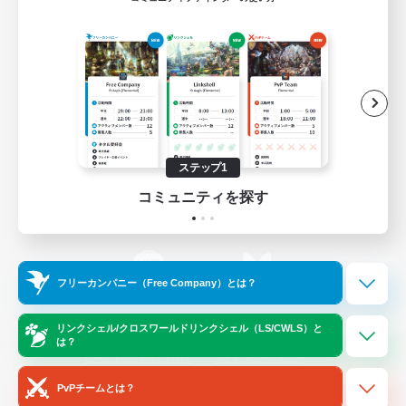
ゲームダウンロード
Official Information
/
X
News
YouTube
ステップ1
コミュニティを探す
Instagram
Twitch
フリーカンパニー（Free Company）とは？
LINE
Bluesky
リンクシェル/クロスワールドリンクシェル（LS/CWLS）と
は？
レーティング制度について
プライバシーポリシー
著作権について
サポートセンター
PvPチームとは？