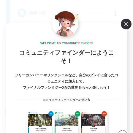
1
募集人数
♪♥Helpful♥Fun♥Learning♥♪
W
E
L
C
O
M
E
T
O
C
O
M
M
U
N
I
T
Y
F
I
N
D
E
R
!
コミュニティファインダーにようこ
そ！
フリーカンパニーやリンクシェルなど、自分のプレイに合ったコ
ミュニティに加入して、
EN
ファイナルファンタジーXIVの世界をもっと楽しもう！
詳細を見る
募集期間: 2026/09/06 まで
コミュニティファインダーの使い方
クロスワールドリンクシェル