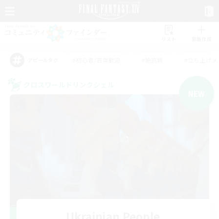
リスト
募集作成
#初心者/若葉歓迎
#絶挑戦
#立ち上げメ
アピールタグ
クロスワールドリンクシェル
NEW
Ukrainian People