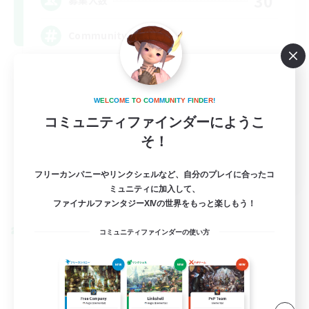
30
募集人数
Community
W
E
L
C
O
M
E
T
O
C
O
M
M
U
N
I
T
Y
F
I
N
D
E
R
!
コミュニティファインダーにようこ
そ！
DE
フリーカンパニーやリンクシェルなど、自分のプレイに合ったコ
ミュニティに加入して、
詳細を見る
募集期間: 2026/09/05 まで
ファイナルファンタジーXIVの世界をもっと楽しもう！
クロスワールドリンクシェル
コミュニティファインダーの使い方