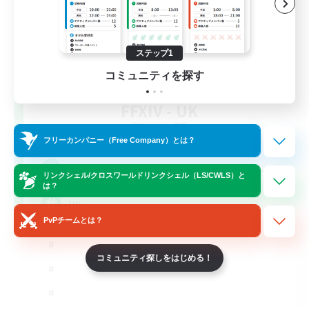
ステップ1
コミュニティを探す
FFXIV - UK
追加メンバー募集
Light
フリーカンパニー（Free Company）とは？
--
募集人数
リンクシェル/クロスワールドリンクシェル（LS/CWLS）と
は？
UK
PvPチームとは？
コミュニティ探しをはじめる！