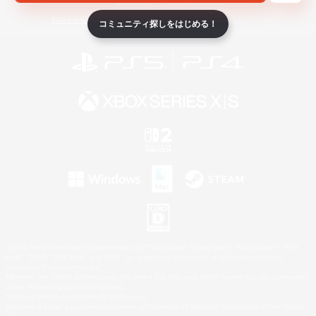
ライセンス
ルール＆ポリシー
利用者情報の外部送信について
コミュニティ探しをはじめる！
©2026 Sony Interactive Entertainment LLC."PlayStation Family Mark", "PlayStation", "PS5
logo", "PS5", "PS4 logo" and "PS4" are registered trademarks or trademarks of Sony
Interactive Entertainment Inc.
Microsoft, the XBOX Sphere mark, the Series X|S logo and XBOX Series X|S are trademarks
of the Microsoft group of companies.
Nintendo Switch is a trademark of Nintendo.
Windows is either a registered trademark or trademark of Microsoft Corporation in the United