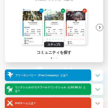
ゲームダウンロード
Official Information
/
X
News
YouTube
ステップ1
コミュニティを探す
Instagram
Twitch
フリーカンパニー（Free Company）とは？
LINE
Bluesky
リンクシェル/クロスワールドリンクシェル（LS/CWLS）と
は？
レーティング制度について
プライバシーポリシー
著作権について
サポートセンター
PvPチームとは？