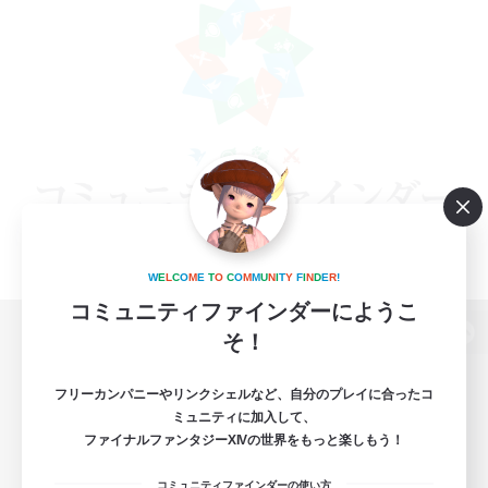
W
E
L
C
O
M
E
T
O
C
O
M
M
U
N
I
T
Y
F
I
N
D
E
R
!
コミュニティファインダーにようこ
そ！
パソコン版へ
フリーカンパニーやリンクシェルなど、自分のプレイに合ったコ
ミュニティに加入して、
ファイナルファンタジーXIVの世界をもっと楽しもう！
関連商品
e-STOREで購入
コミュニティファインダーの使い方