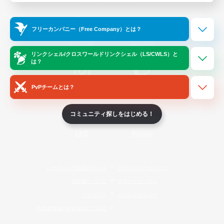
Official Information
フリーカンパニー（Free Company）とは？
/
X
News
YouTube
リンクシェル/クロスワールドリンクシェル（LS/CWLS）と
は？
PvPチームとは？
Instagram
Twitch
コミュニティ探しをはじめる！
LINE
Bluesky
レーティング制度について
プライバシーポリシー
著作権について
サポートセンター
ライセンス
ルール＆ポリシー
利用者情報の外部送信について