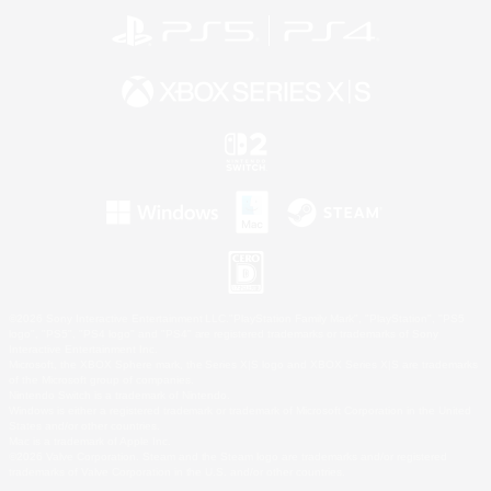
©2026 Sony Interactive Entertainment LLC."PlayStation Family Mark", "PlayStation", "PS5
logo", "PS5", "PS4 logo" and "PS4" are registered trademarks or trademarks of Sony
Interactive Entertainment Inc.
Microsoft, the XBOX Sphere mark, the Series X|S logo and XBOX Series X|S are trademarks
of the Microsoft group of companies.
Nintendo Switch is a trademark of Nintendo.
Windows is either a registered trademark or trademark of Microsoft Corporation in the United
States and/or other countries.
Mac is a trademark of Apple Inc.
©2026 Valve Corporation. Steam and the Steam logo are trademarks and/or registered
trademarks of Valve Corporation in the U.S. and/or other countries.