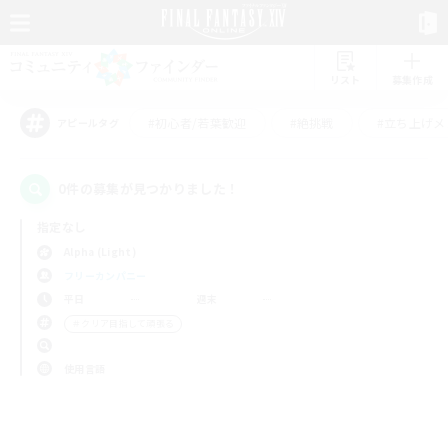
リスト
募集作成
#初心者/若葉歓迎
#絶挑戦
#立ち上げメ
アピールタグ
0件の募集が見つかりました！
指定なし
Alpha (Light)
フリーカンパニー
平日
週末
＃クリア目指して頑張る
使用言語