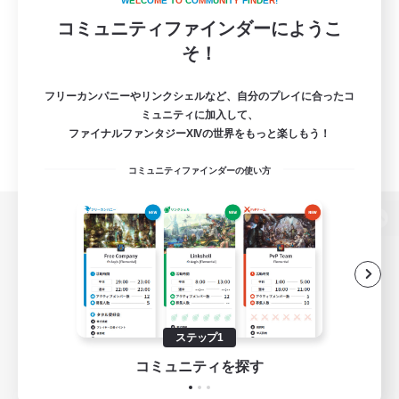
W
E
L
C
O
M
E
T
O
C
O
M
M
U
N
I
T
Y
F
I
N
D
E
R
!
コミュニティファインダーにようこ
そ！
フリーカンパニーやリンクシェルなど、自分のプレイに合ったコ
ミュニティに加入して、
ファイナルファンタジーXIVの世界をもっと楽しもう！
コミュニティファインダーの使い方
パソコン版へ
関連商品
e-STOREで購入
ステップ1
ゲームダウンロード
コミュニティを探す