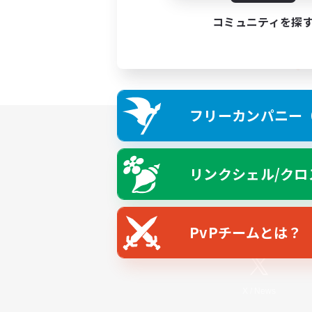
コミュニティを探
フリーカンパニー（F
リンクシェル/クロ
PvPチームとは？
X
/
News