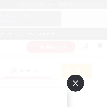
日本語
マイキャラクター情報をチェック！
ログイン
ンキング
ヘルプ＆サポート
新規募集を作成
リスト
ガイド
PvPチーム
検索
(0)
で