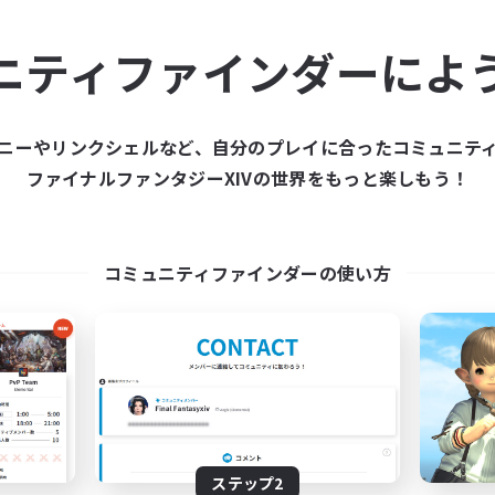
ュニティメンバーを集め
ニティファインダーによ
ティファインダーは、一緒に冒険する仲間を募集することが
た仲間を集めて、ファイナルファンタジーXIVの世界をもっ
ニーやリンクシェルなど、自分のプレイに合ったコミュニテ
ファイナルファンタジーXIVの世界をもっと楽しもう！
新規募集を作成する
コミュニティファインダーの使い方
ステップ2