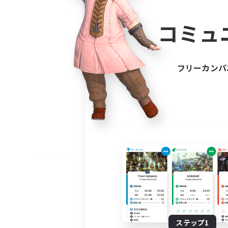
コミ
コミュ
コミュニ
自分に合っ
フリーカンパ
ステップ1