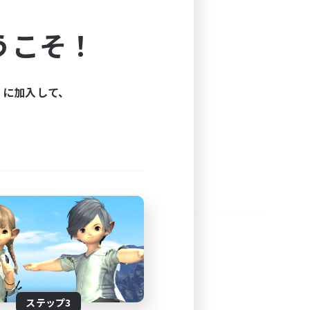
よう！
うこそ！
できます。
と楽しもう！
ィに加入して、
ステップ3