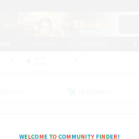
始める
プレイガイド
コミュニティ
ラ
WORLD
Alpha
カンパニー
LS & CWLS
(47)
(27)
コミュニティファインダー
W
E
L
C
O
M
E
T
O
C
O
M
M
U
N
I
T
Y
F
I
N
D
E
R
!