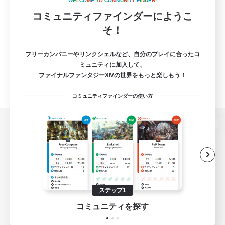
W
E
L
C
O
M
E
T
O
C
O
M
M
U
N
I
T
Y
F
I
N
D
E
R
!
コミュニティファインダーにようこ
そ！
フリーカンパニーやリンクシェルなど、自分のプレイに合ったコ
ミュニティに加入して、
ファイナルファンタジーXIVの世界をもっと楽しもう！
コミュニティファインダーの使い方
パソコン版へ
関連商品
e-STOREで購入
ステップ1
ゲームダウンロード
コミュニティを探す