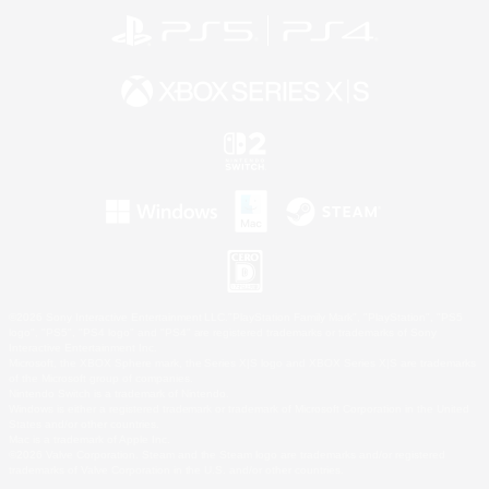
©2026 Sony Interactive Entertainment LLC."PlayStation Family Mark", "PlayStation", "PS5
logo", "PS5", "PS4 logo" and "PS4" are registered trademarks or trademarks of Sony
Interactive Entertainment Inc.
Microsoft, the XBOX Sphere mark, the Series X|S logo and XBOX Series X|S are trademarks
of the Microsoft group of companies.
Nintendo Switch is a trademark of Nintendo.
Windows is either a registered trademark or trademark of Microsoft Corporation in the United
States and/or other countries.
Mac is a trademark of Apple Inc.
©2026 Valve Corporation. Steam and the Steam logo are trademarks and/or registered
trademarks of Valve Corporation in the U.S. and/or other countries.