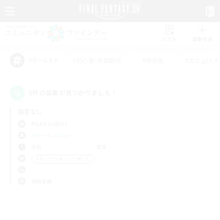
リスト
募集作成
#初心者/若葉歓迎
#絶挑戦
#立ち上げメ
アピールタグ
0件の募集が見つかりました！
指定なし
Alpha (Light)
フリーカンパニー
平日
週末
＃まったりゆっくり楽しむ
使用言語