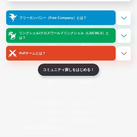
Official Information
フリーカンパニー（Free Company）とは？
/
X
News
YouTube
リンクシェル/クロスワールドリンクシェル（LS/CWLS）と
は？
PvPチームとは？
Instagram
Twitch
コミュニティ探しをはじめる！
LINE
Bluesky
レーティング制度について
プライバシーポリシー
著作権について
サポートセンター
ライセンス
ルール＆ポリシー
利用者情報の外部送信について