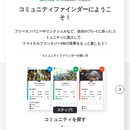
W
E
L
C
O
M
E
T
O
C
O
M
M
U
N
I
T
Y
F
I
N
D
E
R
!
コミュニティファインダーにようこ
そ！
フリーカンパニーやリンクシェルなど、自分のプレイに合ったコ
ミュニティに加入して、
ファイナルファンタジーXIVの世界をもっと楽しもう！
コミュニティファインダーの使い方
パソコン版へ
関連商品
e-STOREで購入
ステップ1
ゲームダウンロード
コミュニティを探す