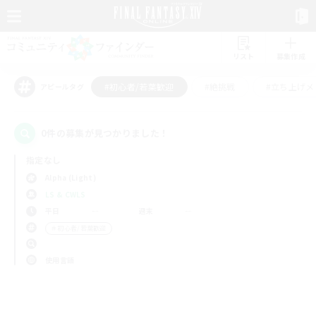
リスト
募集作成
#初心者/若葉歓迎
#絶挑戦
#立ち上げメ
アピールタグ
0件の募集が見つかりました！
指定なし
Alpha (Light)
LS & CWLS
平日
週末
＃初心者/若葉歓迎
使用言語