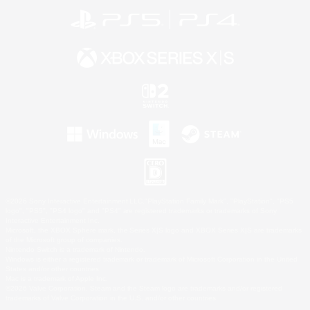
©2026 Sony Interactive Entertainment LLC."PlayStation Family Mark", "PlayStation", "PS5
logo", "PS5", "PS4 logo" and "PS4" are registered trademarks or trademarks of Sony
Interactive Entertainment Inc.
Microsoft, the XBOX Sphere mark, the Series X|S logo and XBOX Series X|S are trademarks
of the Microsoft group of companies.
Nintendo Switch is a trademark of Nintendo.
Windows is either a registered trademark or trademark of Microsoft Corporation in the United
States and/or other countries.
Mac is a trademark of Apple Inc.
©2026 Valve Corporation. Steam and the Steam logo are trademarks and/or registered
trademarks of Valve Corporation in the U.S. and/or other countries.