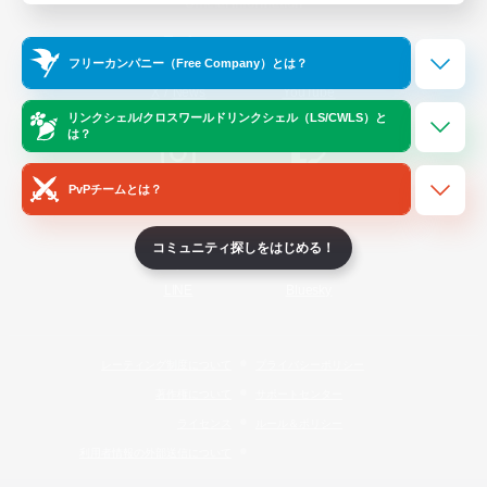
Official Information
フリーカンパニー（Free Company）とは？
/
X
News
YouTube
リンクシェル/クロスワールドリンクシェル（LS/CWLS）と
は？
PvPチームとは？
Instagram
Twitch
コミュニティ探しをはじめる！
LINE
Bluesky
レーティング制度について
プライバシーポリシー
著作権について
サポートセンター
ライセンス
ルール＆ポリシー
利用者情報の外部送信について