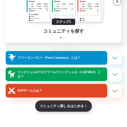
ステップ1
コミュニティを探す
Derailed
追加メンバー募集
フリーカンパニー（Free Company）とは？
Light
50
募集人数
リンクシェル/クロスワールドリンクシェル（LS/CWLS）と
は？
PvPチームとは？
コミュニティ探しをはじめる！