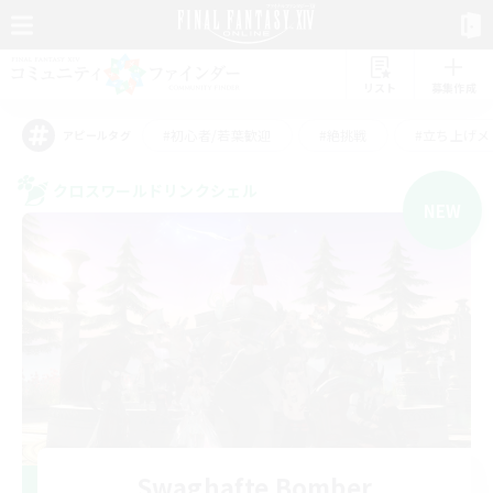
リスト
募集作成
#初心者/若葉歓迎
#絶挑戦
#立ち上げメ
アピールタグ
クロスワールドリンクシェル
NEW
Swaghafte Bomber