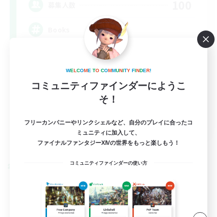
100
募集人数
Books
W
E
L
C
O
M
E
T
O
C
O
M
M
U
N
I
T
Y
F
I
N
D
E
R
!
コミュニティファインダーにようこ
そ！
JA / EN / DE / FR
フリーカンパニーやリンクシェルなど、自分のプレイに合ったコ
ミュニティに加入して、
詳細を見る
ファイナルファンタジーXIVの世界をもっと楽しもう！
募集期間: 2026/09/06 まで
コミュニティファインダーの使い方
クロスワールドリンクシェル