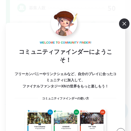
50
募集人数
W
E
L
C
O
M
E
T
O
C
O
M
M
U
N
I
T
Y
F
I
N
D
E
R
!
コミュニティファインダーにようこ
そ！
フリーカンパニーやリンクシェルなど、自分のプレイに合ったコ
EN
ミュニティに加入して、
ファイナルファンタジーXIVの世界をもっと楽しもう！
詳細を見る
募集期間: 2026/09/06 まで
コミュニティファインダーの使い方
フリーカンパニー
NEW