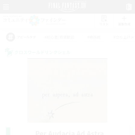
リスト
募集作成
#初心者/若葉歓迎
#絶挑戦
#立ち上げメ
アピールタグ
クロスワールドリンクシェル
Per Audacia Ad Astra