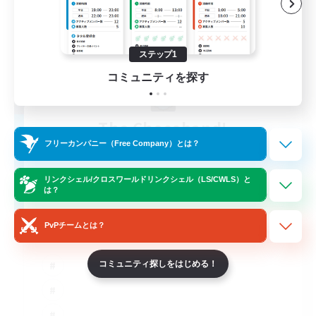
ステップ1
コミュニティを探す
The Chocoband!
追加メンバー募集
フリーカンパニー（Free Company）とは？
Alpha [Light]
リンクシェル/クロスワールドリンクシェル（LS/CWLS）と
10
募集人数
は？
LGBT Friendly
PvPチームとは？
コミュニティ探しをはじめる！