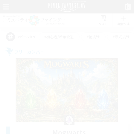
リスト
募集作成
#初心者/若葉歓迎
#絶挑戦
#零式挑戦
アピールタグ
フリーカンパニー
Mogwarts