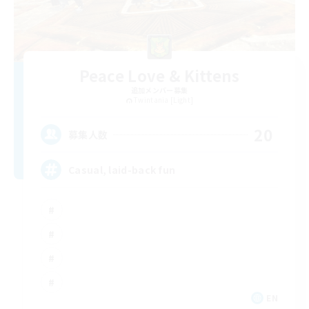
Peace Love & Kittens
追加メンバー募集
Twintania [Light]
20
募集人数
Casual, laid-back fun
EN