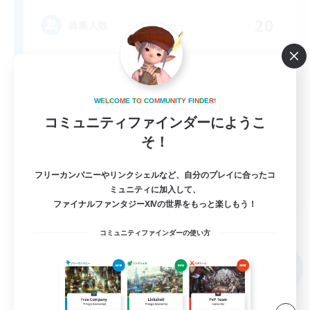
20
募集人数
W
E
L
C
O
M
E
T
O
C
O
M
M
U
N
I
T
Y
F
I
N
D
E
R
!
コミュニティファインダーにようこ
そ！
フリーカンパニーやリンクシェルなど、自分のプレイに合ったコ
EN
ミュニティに加入して、
ファイナルファンタジーXIVの世界をもっと楽しもう！
詳細を見る
募集期間: 2026/09/04 まで
コミュニティファインダーの使い方
フリーカンパニー
NEW