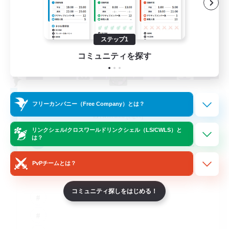
ステップ1
コミュニティを探す
Imagica
フリーカンパニー（Free Company）とは？
追加メンバー募集
Twintania [Light]
リンクシェル/クロスワールドリンクシェル（LS/CWLS）と
20
は？
募集人数
PvPチームとは？
Older Gen Friendly
コミュニティ探しをはじめる！