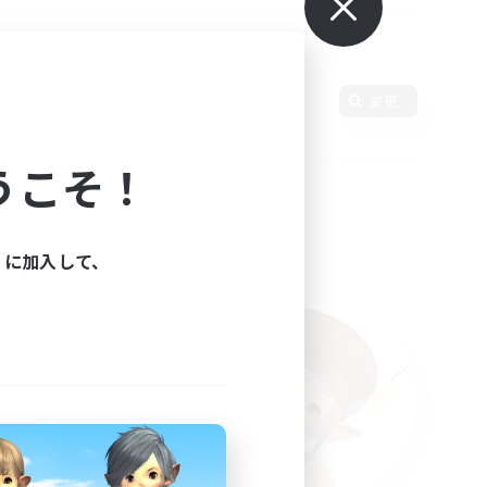
変更
うこそ！
ィに加入して、
た。