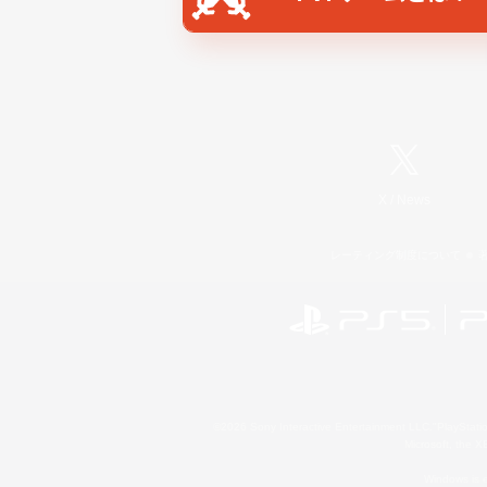
X
/
News
レーティング制度について
©2026 Sony Interactive Entertainment LLC."PlayStation
Microsoft, the 
Windows is e