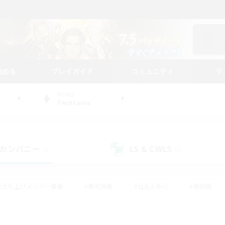
始める
プレイガイド
コミュニティ
ラ
WORLD
Twintania
カンパニー
LS & CWLS
(0)
(0)
#立ち上げメンバー募集
#零式挑戦
#社会人中心
#極挑戦
#体験歓迎
#ロールプレイ
#ギャザラー中心
#クラフター中
て頑張る
#スクリーンショット撮影
#ミラプリ（ミラージュプリズム