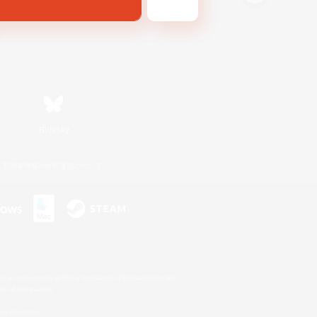
Bluesky
利用者情報の外部送信について
s or trademarks of Sony Interactive Entertainment Inc.
up of companies.
er countries.