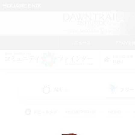
ニュース
FFXIVを
DATA CENTER
Light
ALL
フリー
(0)
アピールタグ
#初心者/若葉歓迎
#絶挑戦
#なんでも楽しむ
#学生中心
#モブハント
#レベリング
#クリア目指し