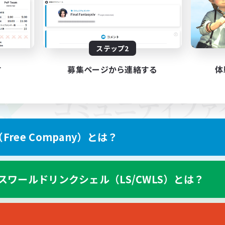
ステップ2
す
募集ページから連絡する
体
ree Company）とは？
スワールドリンクシェル（LS/CWLS）とは？
スマートフォン版へ