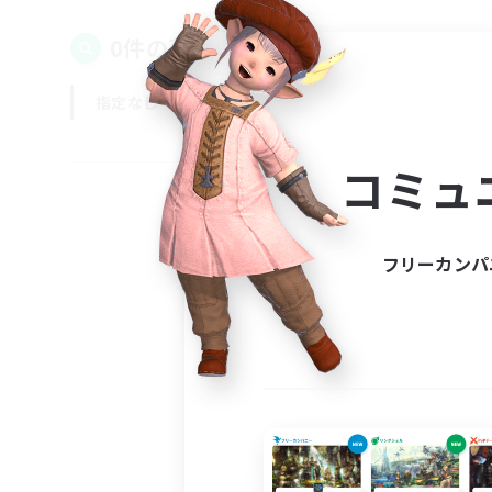
0件の募集が見つかりました！
指定なし
平日
週末
コミュ
フリーカンパ
募