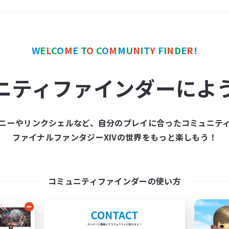
＃モブハント
使用言語
W
E
L
C
O
M
E
T
O
C
O
M
M
U
N
I
T
Y
F
I
N
D
E
R
!
ニティファインダーによ
ニーやリンクシェルなど、自分のプレイに合ったコミュニテ
ファイナルファンタジーXIVの世界をもっと楽しもう！
募集数 0件
集が見つかりませんでし
コミュニティファインダーの使い方
条件を変えて検索してみるでっす！