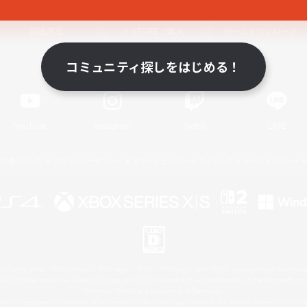
関連商品
e-STOREで購入
ゲームダウンロード
コミュニティ探しをはじめる！
Official Information
YouTube
Instagram
Twitch
LINE
著作権について
プライバシーポリシー
サポートセンター
ライセンス
ルール＆ポリシー
 Family Mark", "PlayStation", "PS5 logo", "PS5", "PS4 logo" and "PS4" are registered trademark
XBOX Sphere mark, the Series X|S logo and XBOX Series X|S are trademarks of the Microsoft gro
Nintendo Switch is a trademark of Nintendo.
ither a registered trademark or trademark of Microsoft Corporation in the United States and/or oth