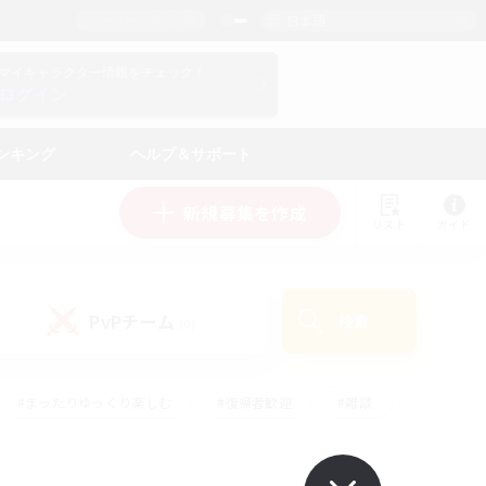
日本語
マイキャラクター情報をチェック！
ログイン
ンキング
ヘルプ＆サポート
新規募集を作成
リスト
ガイド
PvPチーム
検索
(0)
#まったりゆっくり楽しむ
#復帰者歓迎
#雑談
心
#演奏
#トレジャーハント
#ハウジング
）
#プレイヤー主催イベント