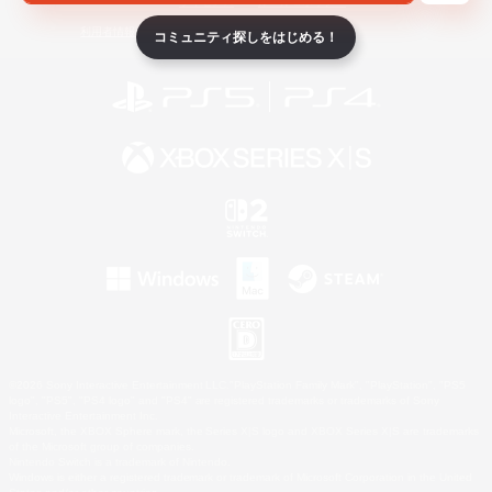
ライセンス
ルール＆ポリシー
利用者情報の外部送信について
コミュニティ探しをはじめる！
©2026 Sony Interactive Entertainment LLC."PlayStation Family Mark", "PlayStation", "PS5
logo", "PS5", "PS4 logo" and "PS4" are registered trademarks or trademarks of Sony
Interactive Entertainment Inc.
Microsoft, the XBOX Sphere mark, the Series X|S logo and XBOX Series X|S are trademarks
of the Microsoft group of companies.
Nintendo Switch is a trademark of Nintendo.
Windows is either a registered trademark or trademark of Microsoft Corporation in the United