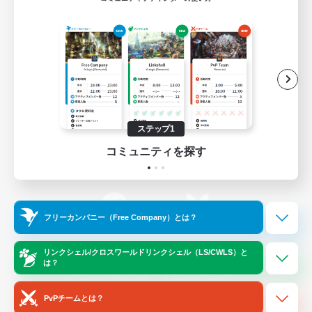
ゲームダウンロード
Official Information
/
X
News
YouTube
ステップ1
コミュニティを探す
Instagram
Twitch
フリーカンパニー（Free Company）とは？
LINE
Bluesky
リンクシェル/クロスワールドリンクシェル（LS/CWLS）と
は？
レーティング制度について
プライバシーポリシー
著作権について
サポートセンター
PvPチームとは？