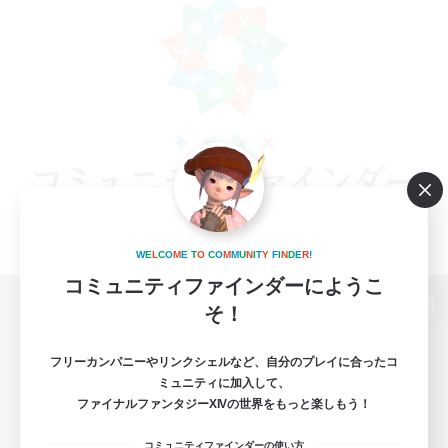
W
E
L
C
O
M
E
T
O
C
O
M
M
U
N
I
T
Y
F
I
N
D
E
R
!
コミュニティファインダーにようこ
そ！
パソコン版へ
フリーカンパニーやリンクシェルなど、自分のプレイに合ったコ
ミュニティに加入して、
ファイナルファンタジーXIVの世界をもっと楽しもう！
関連商品
e-STOREで購入
コミュニティファインダーの使い方