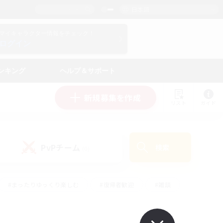
日本語
マイキャラクター情報をチェック！
ログイン
ンキング
ヘルプ＆サポート
新規募集を作成
リスト
ガイド
PvPチーム
検索
(0)
#まったりゆっくり楽しむ
#復帰者歓迎
#雑談
心
#演奏
#トレジャーハント
#ハウジング
）
#プレイヤー主催イベント