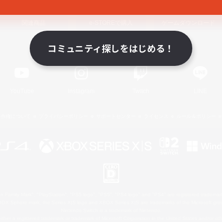
関連商品
e-STOREで購入
ゲームダウンロード
コミュニティ探しをはじめる！
Official Information
YouTube
Instagram
Twitch
LINE
著作権について
プライバシーポリシー
サポートセンター
ライセンス
ルール＆ポリシー
 Family Mark", "PlayStation", "PS5 logo", "PS5", "PS4 logo" and "PS4" are registered trademark
XBOX Sphere mark, the Series X|S logo and XBOX Series X|S are trademarks of the Microsoft gro
Nintendo Switch is a trademark of Nintendo.
ither a registered trademark or trademark of Microsoft Corporation in the United States and/or oth