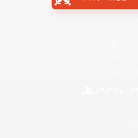
X
/
News
レーティング制度について
©2026 Sony Interactive Entertainment LLC."PlayStation
Microsoft, the 
Windows is e