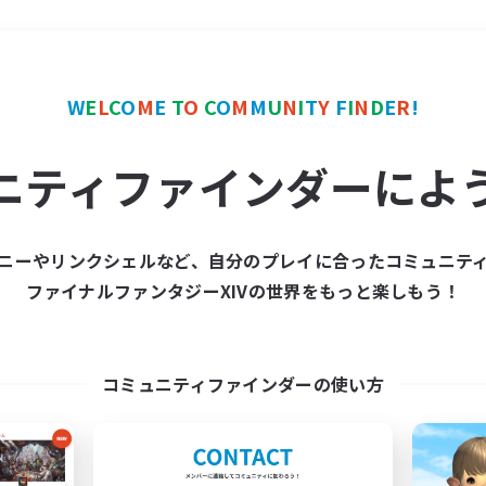
＃レベリング
使用言語
W
E
L
C
O
M
E
T
O
C
O
M
M
U
N
I
T
Y
F
I
N
D
E
R
!
ニティファインダーによ
ニーやリンクシェルなど、自分のプレイに合ったコミュニテ
ファイナルファンタジーXIVの世界をもっと楽しもう！
募集数 0件
集が見つかりませんでし
コミュニティファインダーの使い方
条件を変えて検索してみるでっす！