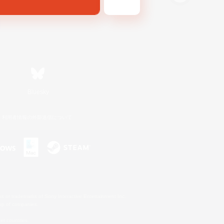
Bluesky
利用者情報の外部送信について
s or trademarks of Sony Interactive Entertainment Inc.
up of companies.
er countries.