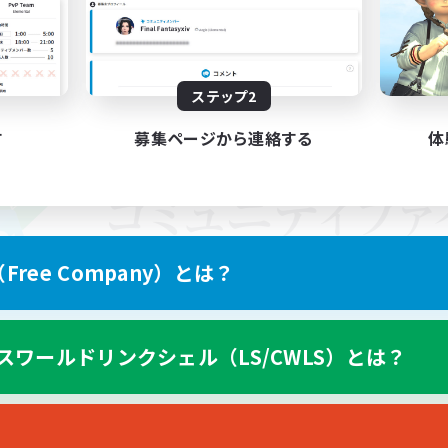
ステップ2
す
募集ページから連絡する
体
ree Company）とは？
スワールドリンクシェル（LS/CWLS）とは？
スマートフォン版へ