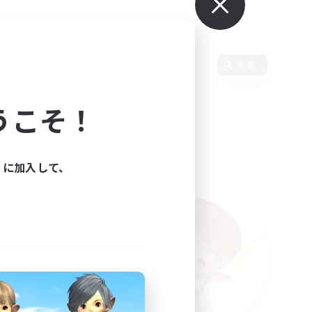
変更
うこそ！
ィに加入して、
た。