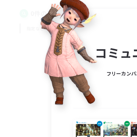
0件の募集が見つかりました！
指定なし
平日
週末
コミュ
フリーカンパ
募