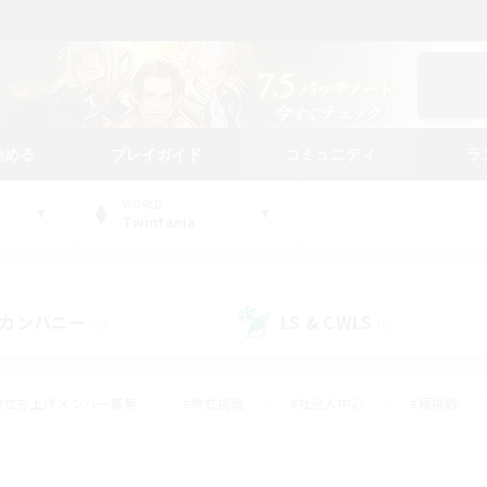
始める
プレイガイド
コミュニティ
ラ
WORLD
Twintania
カンパニー
LS & CWLS
(0)
(0)
#立ち上げメンバー募集
#零式挑戦
#社会人中心
#極挑戦
#体験歓迎
#ロールプレイ
#ギャザラー中心
#クラフター中
て頑張る
#スクリーンショット撮影
#ミラプリ（ミラージュプリズム