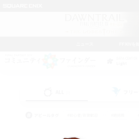
ニュース
FFXIVを
DATA CENTER
Light
ALL
フリー
(0)
アピールタグ
#初心者/若葉歓迎
#絶挑戦
#なんでも楽しむ
#学生中心
#モブハント
#レベリング
#クリア目指し