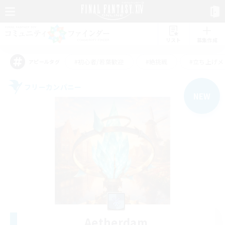
リスト
募集作成
#初心者/若葉歓迎
#絶挑戦
#立ち上げメ
アピールタグ
フリーカンパニー
NEW
Aetherdam