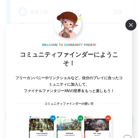
30
募集人数
Cringe
W
E
L
C
O
M
E
T
O
C
O
M
M
U
N
I
T
Y
F
I
N
D
E
R
!
コミュニティファインダーにようこ
そ！
フリーカンパニーやリンクシェルなど、自分のプレイに合ったコ
DE
ミュニティに加入して、
ファイナルファンタジーXIVの世界をもっと楽しもう！
詳細を見る
募集期間: 2026/09/06 まで
コミュニティファインダーの使い方
クロスワールドリンクシェル
NEW