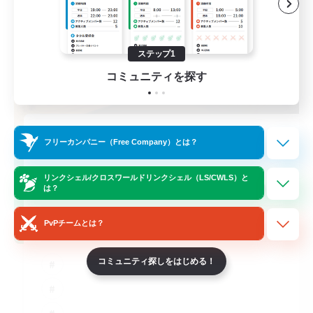
ステップ1
コミュニティを探す
立ち上げメンバー募集
フリーカンパニー（Free Company）とは？
Light
リンクシェル/クロスワールドリンクシェル（LS/CWLS）と
100
募集人数
は？
Books
PvPチームとは？
コミュニティ探しをはじめる！