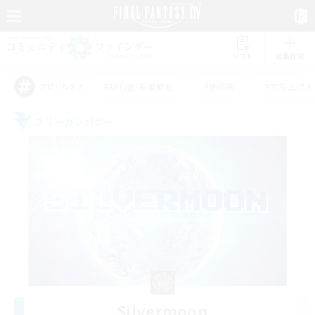
リスト
募集作成
#初心者/若葉歓迎
#絶挑戦
#立ち上げメ
アピールタグ
フリーカンパニー
Silvermoon