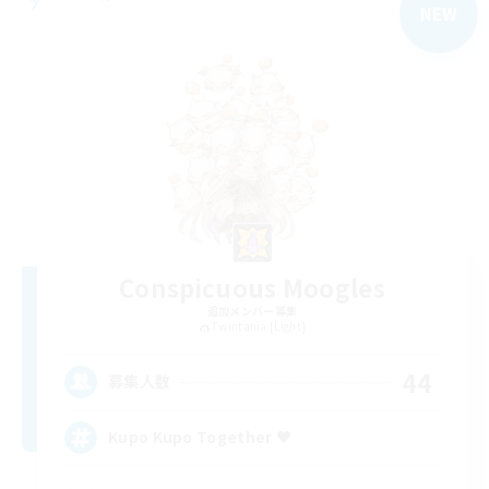
NEW
Conspicuous Moogles
追加メンバー募集
Twintania [Light]
44
募集人数
Kupo Kupo Together ♥