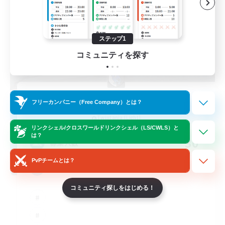
ステップ1
コミュニティを探す
Kuroi Kishi
フリーカンパニー（Free Company）とは？
追加メンバー募集
Twintania [Light]
リンクシェル/クロスワールドリンクシェル（LS/CWLS）と
は？
30
募集人数
PvPチームとは？
Cringe
コミュニティ探しをはじめる！