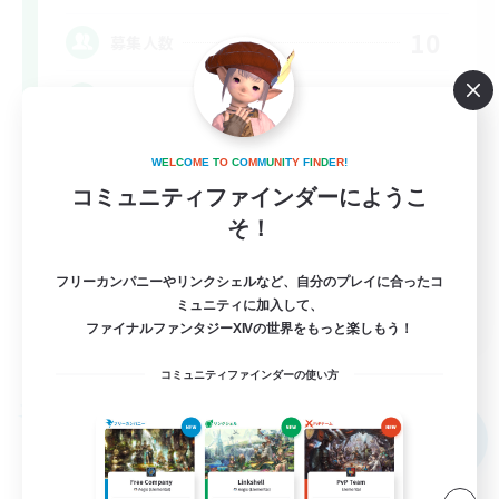
10
募集人数
gegenseitig unterstützen
W
E
L
C
O
M
E
T
O
C
O
M
M
U
N
I
T
Y
F
I
N
D
E
R
!
コミュニティファインダーにようこ
そ！
フリーカンパニーやリンクシェルなど、自分のプレイに合ったコ
DE
ミュニティに加入して、
ファイナルファンタジーXIVの世界をもっと楽しもう！
詳細を見る
募集期間: 2026/09/06 まで
コミュニティファインダーの使い方
フリーカンパニー
NEW