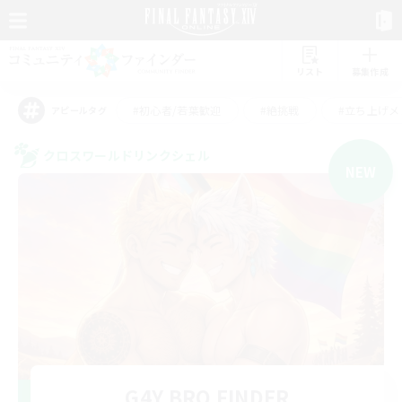
リスト
募集作成
#初心者/若葉歓迎
#絶挑戦
#立ち上げメ
アピールタグ
クロスワールドリンクシェル
NEW
G4Y BRO FINDER