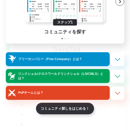
ステップ1
コミュニティを探す
Derailed
追加メンバー募集
フリーカンパニー（Free Company）とは？
Light
50
募集人数
リンクシェル/クロスワールドリンクシェル（LS/CWLS）と
は？
PvPチームとは？
コミュニティ探しをはじめる！