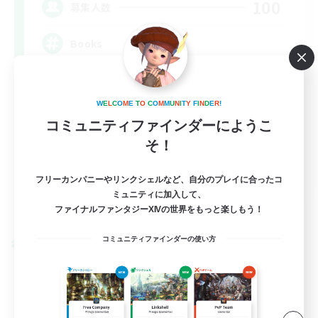
100
募集人数
Books
W
E
L
C
O
M
E
T
O
C
O
M
M
U
N
I
T
Y
F
I
N
D
E
R
!
コミュニティファインダーにようこ
そ！
JA / EN / DE / FR
フリーカンパニーやリンクシェルなど、自分のプレイに合ったコ
ミュニティに加入して、
詳細を見る
ファイナルファンタジーXIVの世界をもっと楽しもう！
募集期間: 2026/09/06 まで
コミュニティファインダーの使い方
クロスワールドリンクシェル