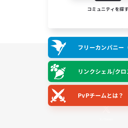
コミュニティを探
フリーカンパニー（F
リンクシェル/クロ
PvPチームとは？
X
/
News