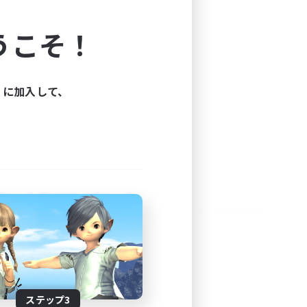
よう！
うこそ！
できます。
と楽しもう！
ィに加入して、
ステップ3