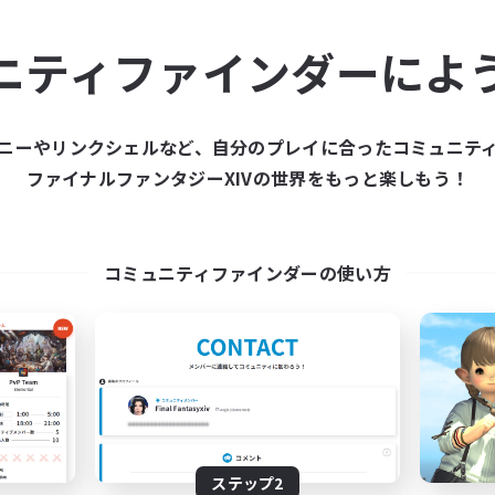
ュニティメンバーを集め
ニティファインダーによ
ティファインダーは、一緒に冒険する仲間を募集することが
た仲間を集めて、ファイナルファンタジーXIVの世界をもっ
ニーやリンクシェルなど、自分のプレイに合ったコミュニテ
ファイナルファンタジーXIVの世界をもっと楽しもう！
新規募集を作成する
コミュニティファインダーの使い方
ステップ2