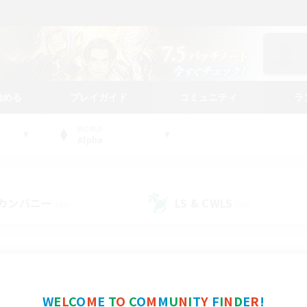
始める
プレイガイド
コミュニティ
ラ
WORLD
Alpha
カンパニー
LS & CWLS
(48)
(26)
コミュニティファインダー
W
E
L
C
O
M
E
T
O
C
O
M
M
U
N
I
T
Y
F
I
N
D
E
R
!