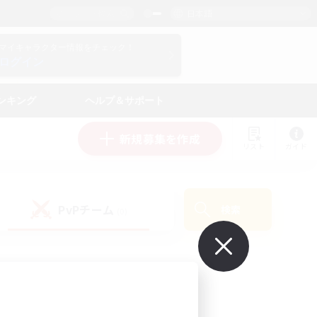
日本語
マイキャラクター情報をチェック！
ログイン
ンキング
ヘルプ＆サポート
新規募集を作成
リスト
ガイド
PvPチーム
検索
(0)
で