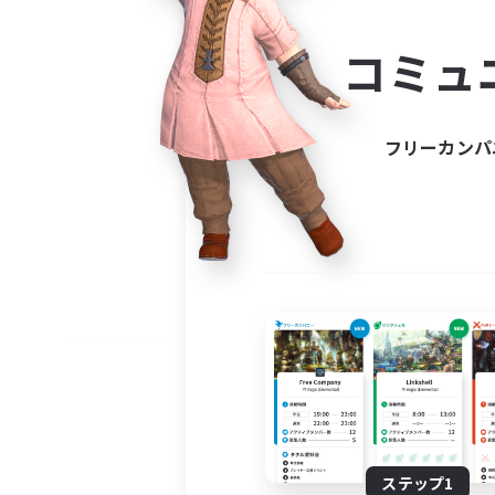
コミ
コミュ
コミュニ
自分に合っ
フリーカンパ
ステップ1