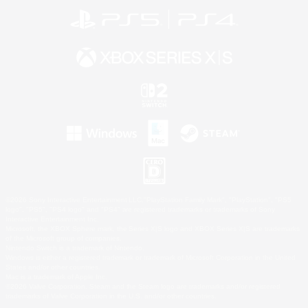
©2026 Sony Interactive Entertainment LLC."PlayStation Family Mark", "PlayStation", "PS5
logo", "PS5", "PS4 logo" and "PS4" are registered trademarks or trademarks of Sony
Interactive Entertainment Inc.
Microsoft, the XBOX Sphere mark, the Series X|S logo and XBOX Series X|S are trademarks
of the Microsoft group of companies.
Nintendo Switch is a trademark of Nintendo.
Windows is either a registered trademark or trademark of Microsoft Corporation in the United
States and/or other countries.
Mac is a trademark of Apple Inc.
©2026 Valve Corporation. Steam and the Steam logo are trademarks and/or registered
trademarks of Valve Corporation in the U.S. and/or other countries.