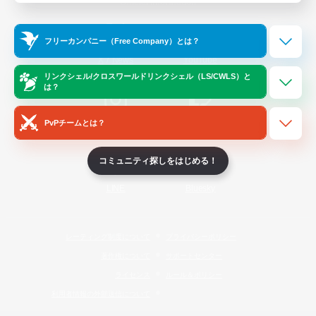
Official Information
フリーカンパニー（Free Company）とは？
/
X
News
YouTube
リンクシェル/クロスワールドリンクシェル（LS/CWLS）と
は？
PvPチームとは？
Instagram
Twitch
コミュニティ探しをはじめる！
LINE
Bluesky
レーティング制度について
プライバシーポリシー
著作権について
サポートセンター
ライセンス
ルール＆ポリシー
利用者情報の外部送信について