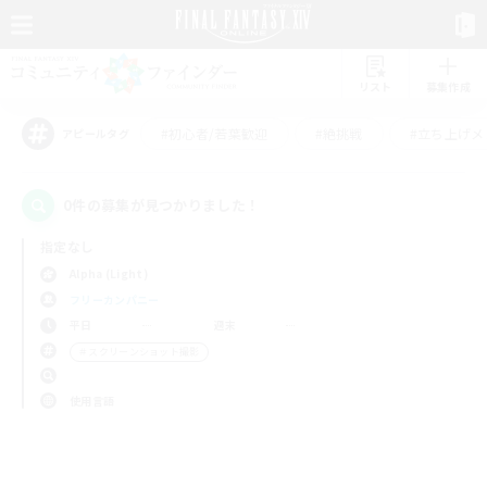
リスト
募集作成
#初心者/若葉歓迎
#絶挑戦
#立ち上げメ
アピールタグ
0件の募集が見つかりました！
指定なし
Alpha (Light)
フリーカンパニー
平日
週末
＃スクリーンショット撮影
使用言語