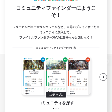
W
E
L
C
O
M
E
T
O
C
O
M
M
U
N
I
T
Y
F
I
N
D
E
R
!
コミュニティファインダーにようこ
そ！
フリーカンパニーやリンクシェルなど、自分のプレイに合ったコ
ミュニティに加入して、
ファイナルファンタジーXIVの世界をもっと楽しもう！
コミュニティファインダーの使い方
パソコン版へ
関連商品
e-STOREで購入
ステップ1
ゲームダウンロード
コミュニティを探す