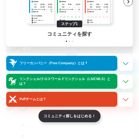
ステップ1
コミュニティを探す
Naja_Haje
フリーカンパニー（Free Company）とは？
追加メンバー募集
Alpha [Light]
リンクシェル/クロスワールドリンクシェル（LS/CWLS）と
は？
25
募集人数
PvPチームとは？
Wohlfühlfaktor
コミュニティ探しをはじめる！