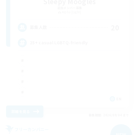
Sleepy Moogles
追加メンバー募集
Alpha [Light]
20
募集人数
25+ casual LGBTQ-friendly
EN
詳細を見る
募集期間: 2026/09/04 まで
フリーカンパニー
NEW