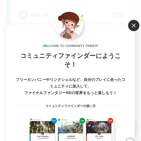
100
募集人数
Init
W
E
L
C
O
M
E
T
O
C
O
M
M
U
N
I
T
Y
F
I
N
D
E
R
!
コミュニティファインダーにようこ
そ！
フリーカンパニーやリンクシェルなど、自分のプレイに合ったコ
ミュニティに加入して、
JA / EN / DE / FR
ファイナルファンタジーXIVの世界をもっと楽しもう！
詳細を見る
募集期間: 2026/09/05 まで
コミュニティファインダーの使い方
フリーカンパニー
NEW