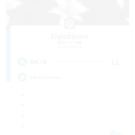
Elpisblume
追加メンバー募集
Alpha [Light]
11
募集人数
am existieren
DE