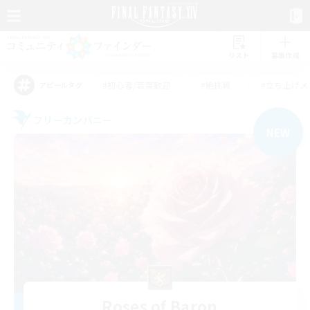
リスト
募集作成
#初心者/若葉歓迎
#絶挑戦
#立ち上げメ
アピールタグ
フリーカンパニー
NEW
Roses of Baron