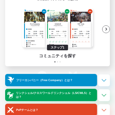
ゲームダウンロード
Official Information
/
X
News
YouTube
ステップ1
コミュニティを探す
Instagram
Twitch
フリーカンパニー（Free Company）とは？
LINE
Bluesky
リンクシェル/クロスワールドリンクシェル（LS/CWLS）と
は？
レーティング制度について
プライバシーポリシー
著作権について
サポートセンター
PvPチームとは？