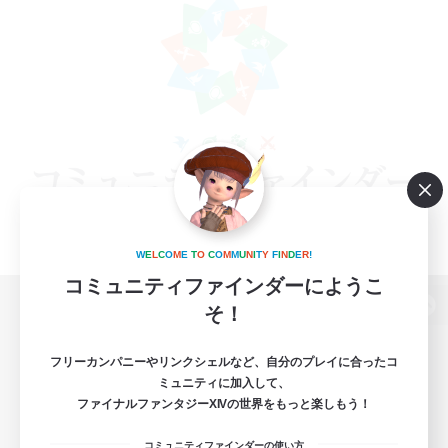
W
E
L
C
O
M
E
T
O
C
O
M
M
U
N
I
T
Y
F
I
N
D
E
R
!
コミュニティファインダーにようこ
そ！
パソコン版へ
フリーカンパニーやリンクシェルなど、自分のプレイに合ったコ
ミュニティに加入して、
ファイナルファンタジーXIVの世界をもっと楽しもう！
関連商品
e-STOREで購入
コミュニティファインダーの使い方