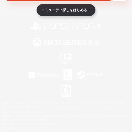
ライセンス
ルール＆ポリシー
利用者情報の外部送信について
コミュニティ探しをはじめる！
©2026 Sony Interactive Entertainment LLC."PlayStation Family Mark", "PlayStation", "PS5
logo", "PS5", "PS4 logo" and "PS4" are registered trademarks or trademarks of Sony
Interactive Entertainment Inc.
Microsoft, the XBOX Sphere mark, the Series X|S logo and XBOX Series X|S are trademarks
of the Microsoft group of companies.
Nintendo Switch is a trademark of Nintendo.
Windows is either a registered trademark or trademark of Microsoft Corporation in the United