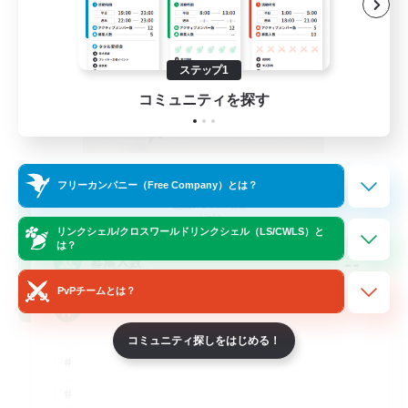
ステップ1
コミュニティを探す
Per Audacia Ad Astra
フリーカンパニー（Free Company）とは？
追加メンバー募集
Light
リンクシェル/クロスワールドリンクシェル（LS/CWLS）と
は？
--
募集人数
PvPチームとは？
ita
コミュニティ探しをはじめる！