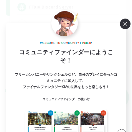
FFXIV DIscord Server
W
E
L
C
O
M
E
T
O
C
O
M
M
U
N
I
T
Y
F
I
N
D
E
R
!
コミュニティファインダーにようこ
そ！
EN
詳細を見る
フリーカンパニーやリンクシェルなど、自分のプレイに合ったコ
募集期間: 2026/09/04 まで
ミュニティに加入して、
ファイナルファンタジーXIVの世界をもっと楽しもう！
クロスワールドリンクシェル
NEW
コミュニティファインダーの使い方