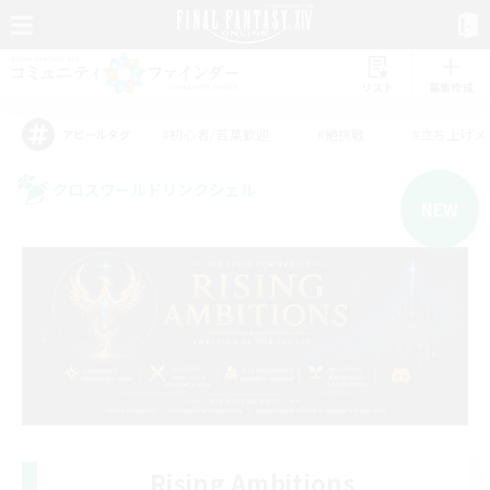
リスト
募集作成
#初心者/若葉歓迎
#絶挑戦
#立ち上げメ
アピールタグ
クロスワールドリンクシェル
NEW
Rising Ambitions