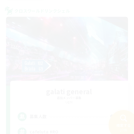
クロスワールドリンクシェル
galati general
追加メンバー募集
Light
99
募集人数
検索する
27件
cafeluta #RO