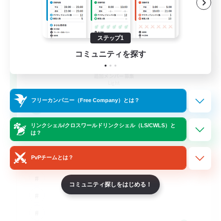
ステップ1
コミュニティを探す
Syncademy
追加メンバー募集
Light
フリーカンパニー（Free Company）とは？
--
募集人数
リンクシェル/クロスワールドリンクシェル（LS/CWLS）と
Synced & MIL Content
は？
PvPチームとは？
コミュニティ探しをはじめる！