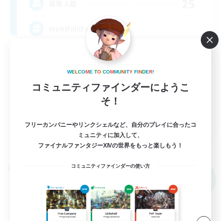
25
募集人数
Wohlfühlfaktor
W
E
L
C
O
M
E
T
O
C
O
M
M
U
N
I
T
Y
F
I
N
D
E
R
!
コミュニティファインダーにようこ
そ！
DE
フリーカンパニーやリンクシェルなど、自分のプレイに合ったコ
ミュニティに加入して、
詳細を見る
ファイナルファンタジーXIVの世界をもっと楽しもう！
募集期間: 2026/09/05 まで
コミュニティファインダーの使い方
クロスワールドリンクシェル
NEW