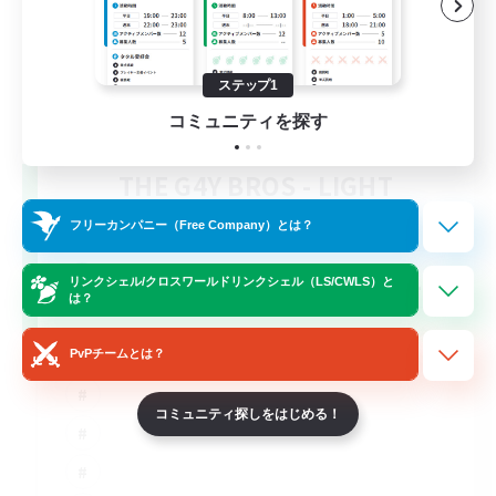
ステップ1
コミュニティを探す
THE G4Y BROS - LIGHT
追加メンバー募集
Light
フリーカンパニー（Free Company）とは？
16
募集人数
リンクシェル/クロスワールドリンクシェル（LS/CWLS）と
は？
PvPチームとは？
コミュニティ探しをはじめる！