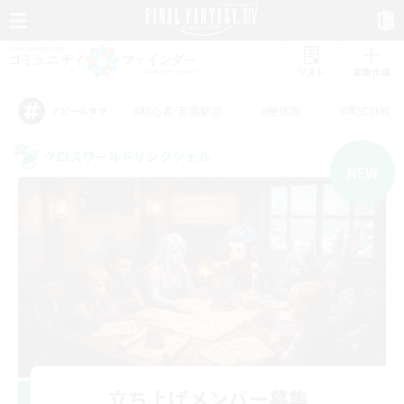
リスト
募集作成
#初心者/若葉歓迎
#絶挑戦
#零式挑戦
アピールタグ
クロスワールドリンクシェル
NEW
立ち上げメンバー募集