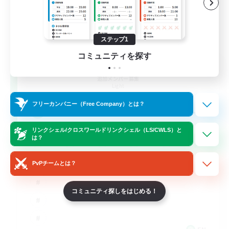
ステップ1
コミュニティを探す
Bee Hive RP
追加メンバー募集
Light
フリーカンパニー（Free Company）とは？
--
募集人数
リンクシェル/クロスワールドリンクシェル（LS/CWLS）と
は？
PvPチームとは？
コミュニティ探しをはじめる！