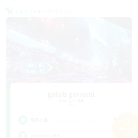
クロスワールドリンクシェル
galati general
追加メンバー募集
Light
99
募集人数
検索する
27件
cafeluta #RO