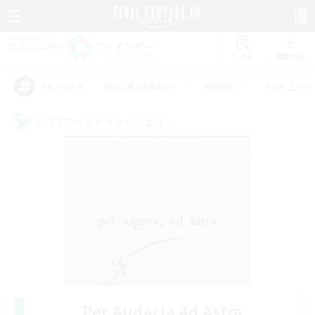
リスト
募集作成
#初心者/若葉歓迎
#絶挑戦
#立ち上げメ
アピールタグ
クロスワールドリンクシェル
Per Audacia Ad Astra