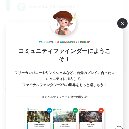
Synced & MIL Content
W
E
L
C
O
M
E
T
O
C
O
M
M
U
N
I
T
Y
F
I
N
D
E
R
!
コミュニティファインダーにようこ
そ！
EN
詳細を見る
フリーカンパニーやリンクシェルなど、自分のプレイに合ったコ
募集期間: 2026/09/03 まで
ミュニティに加入して、
ファイナルファンタジーXIVの世界をもっと楽しもう！
クロスワールドリンクシェル
コミュニティファインダーの使い方