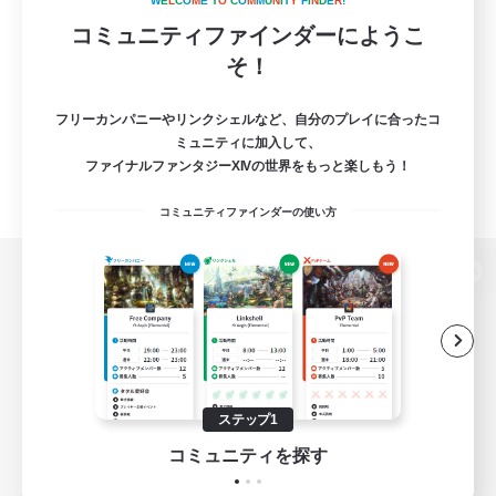
W
E
L
C
O
M
E
T
O
C
O
M
M
U
N
I
T
Y
F
I
N
D
E
R
!
コミュニティファインダーにようこ
そ！
フリーカンパニーやリンクシェルなど、自分のプレイに合ったコ
ミュニティに加入して、
ファイナルファンタジーXIVの世界をもっと楽しもう！
コミュニティファインダーの使い方
パソコン版へ
関連商品
e-STOREで購入
ステップ1
ゲームダウンロード
コミュニティを探す