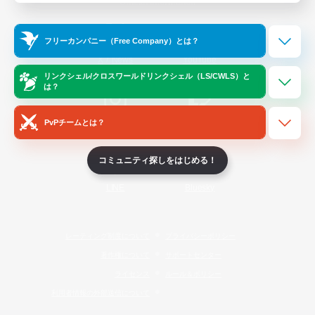
Official Information
フリーカンパニー（Free Company）とは？
/
X
News
YouTube
リンクシェル/クロスワールドリンクシェル（LS/CWLS）と
は？
PvPチームとは？
Instagram
Twitch
コミュニティ探しをはじめる！
LINE
Bluesky
レーティング制度について
プライバシーポリシー
著作権について
サポートセンター
ライセンス
ルール＆ポリシー
利用者情報の外部送信について