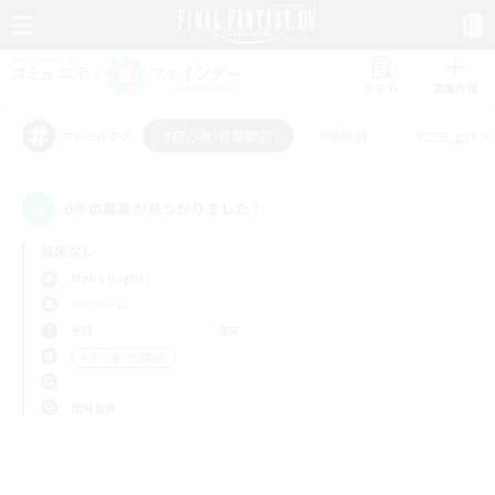
リスト
募集作成
#初心者/若葉歓迎
#絶挑戦
#立ち上げメ
アピールタグ
0件の募集が見つかりました！
指定なし
Alpha (Light)
PvPチーム
平日
週末
＃初心者/若葉歓迎
使用言語