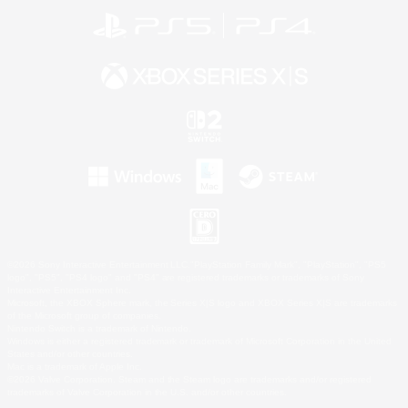
©2026 Sony Interactive Entertainment LLC."PlayStation Family Mark", "PlayStation", "PS5
logo", "PS5", "PS4 logo" and "PS4" are registered trademarks or trademarks of Sony
Interactive Entertainment Inc.
Microsoft, the XBOX Sphere mark, the Series X|S logo and XBOX Series X|S are trademarks
of the Microsoft group of companies.
Nintendo Switch is a trademark of Nintendo.
Windows is either a registered trademark or trademark of Microsoft Corporation in the United
States and/or other countries.
Mac is a trademark of Apple Inc.
©2026 Valve Corporation. Steam and the Steam logo are trademarks and/or registered
trademarks of Valve Corporation in the U.S. and/or other countries.