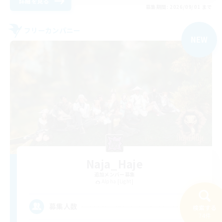
詳細を見る
募集期間: 2026/09/01 まで
フリーカンパニー
NEW
Naja_Haje
追加メンバー募集
Alpha [Light]
25
募集人数
検索する
74件