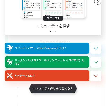
ステップ1
コミュニティを探す
Syncademy
追加メンバー募集
フリーカンパニー（Free Company）とは？
Light
--
リンクシェル/クロスワールドリンクシェル（LS/CWLS）と
募集人数
は？
Synced & MIL Content
PvPチームとは？
コミュニティ探しをはじめる！