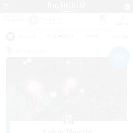
リスト
募集作成
#初心者/若葉歓迎
#絶挑戦
#零式挑戦
アピールタグ
フリーカンパニー
NEW
Sleepy Moogles