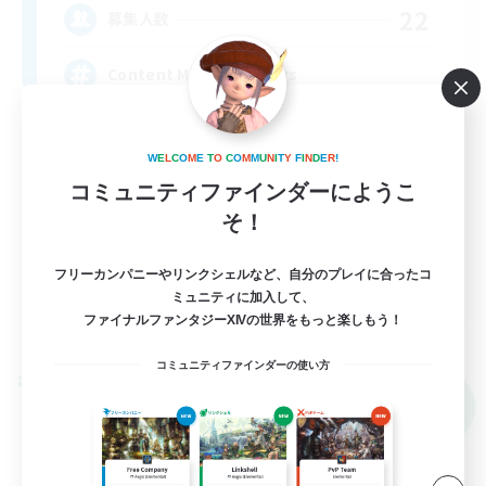
22
募集人数
Content Minded Players
W
E
L
C
O
M
E
T
O
C
O
M
M
U
N
I
T
Y
F
I
N
D
E
R
!
コミュニティファインダーにようこ
そ！
EN
フリーカンパニーやリンクシェルなど、自分のプレイに合ったコ
ミュニティに加入して、
詳細を見る
ファイナルファンタジーXIVの世界をもっと楽しもう！
募集期間: 2026/09/03 まで
コミュニティファインダーの使い方
クロスワールドリンクシェル
NEW