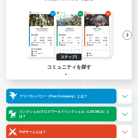
ゲームダウンロード
Official Information
/
X
News
YouTube
ステップ1
コミュニティを探す
Instagram
Twitch
フリーカンパニー（Free Company）とは？
LINE
Bluesky
リンクシェル/クロスワールドリンクシェル（LS/CWLS）と
は？
レーティング制度について
プライバシーポリシー
著作権について
サポートセンター
PvPチームとは？