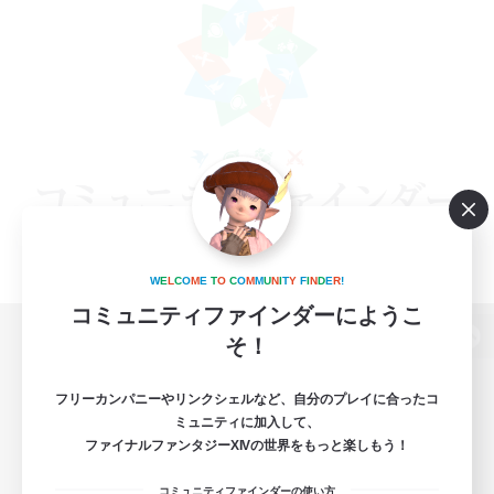
W
E
L
C
O
M
E
T
O
C
O
M
M
U
N
I
T
Y
F
I
N
D
E
R
!
コミュニティファインダーにようこ
そ！
パソコン版へ
フリーカンパニーやリンクシェルなど、自分のプレイに合ったコ
ミュニティに加入して、
ファイナルファンタジーXIVの世界をもっと楽しもう！
関連商品
e-STOREで購入
コミュニティファインダーの使い方