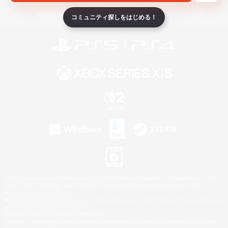
ライセンス
ルール＆ポリシー
利用者情報の外部送信について
コミュニティ探しをはじめる！
©2026 Sony Interactive Entertainment LLC."PlayStation Family Mark", "PlayStation", "PS5
logo", "PS5", "PS4 logo" and "PS4" are registered trademarks or trademarks of Sony
Interactive Entertainment Inc.
Microsoft, the XBOX Sphere mark, the Series X|S logo and XBOX Series X|S are trademarks
of the Microsoft group of companies.
Nintendo Switch is a trademark of Nintendo.
Windows is either a registered trademark or trademark of Microsoft Corporation in the United