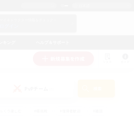
日本語
マイキャラクター情報をチェック！
ログイン
ンキング
ヘルプ＆サポート
新規募集を作成
リスト
ガイド
PvPチーム
検索
(0)
ゆっくり楽しむ
#極挑戦
#復帰者歓迎
#雑談
ルプレイ
#トレジャーハント
#レベリング
して頑張る
#プレイヤー主催イベント