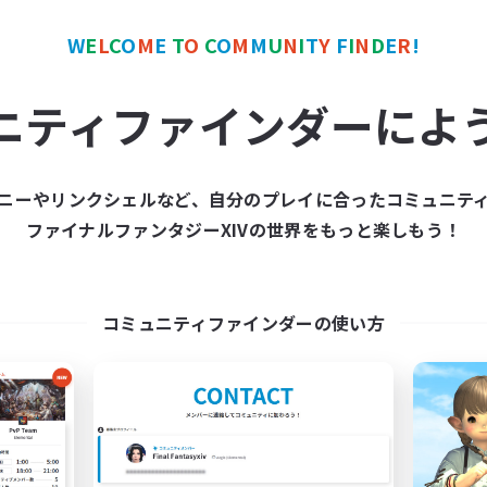
W
E
L
C
O
M
E
T
O
C
O
M
M
U
N
I
T
Y
F
I
N
D
E
R
!
ワールドリンクシェル
クロスワールドリンクシェル
ニティファインダーによ
ニーやリンクシェルなど、自分のプレイに合ったコミュニテ
ファイナルファンタジーXIVの世界をもっと楽しもう！
r Audacia Ad Astra
Bee Hive RP
追加メンバー募集
追加メンバー募集
Light
Light
コミュニティファインダーの使い方
動時間
活動時間
1:00
24:00
17:00
日
平日
1:00
24:00
17:00
末
週末
10
クティブメンバー数
アクティブメンバー数
--
集人数
募集人数