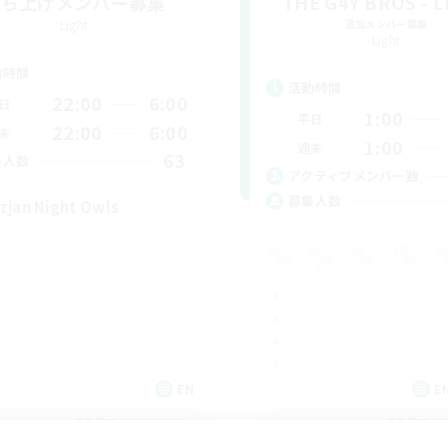
立ち上げメンバー募集
THE G4Y BROS - 
Light
追加メンバー募集
Light
動時間
活動時間
22:00
6:00
日
1:00
平日
22:00
6:00
末
1:00
週末
63
集人数
アクティブメンバー数
募集人数
zjan Night Owls
EN
EN
募集期間: 2026/09/05 まで
募集期間: 20