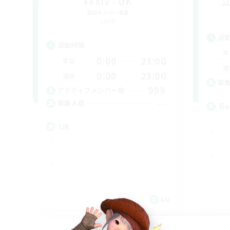
FFXIV - UK
追加メンバー募集
Light
活
活動時間
平
0:00
23:00
平日
週
0:00
23:00
週末
募
999
アクティブメンバー数
--
募集人数
Bo
UK
EN
募集期間: 2026/09/05 まで