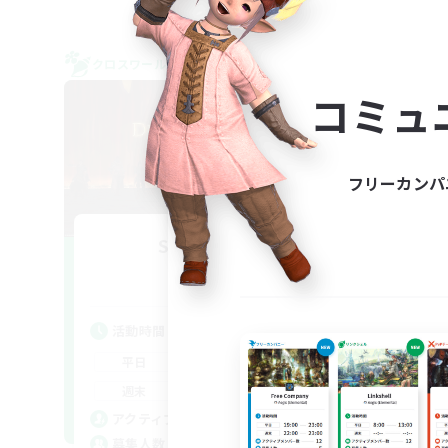
クロスワールドリンクシェル
クロス
NEW
コミュ
フリーカンパ
Syncademy
Pe
追加メンバー募集
Light
活動時間
活
18:00
21:00
平日
平
17:00
21:00
週末
週
180
アクティブメンバー数
ア
--
募集人数
募