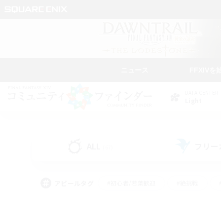
ニュース
FFXIVを
DATA CENTER
Light
ALL
フリー
(67)
アピールタグ
#初心者/若葉歓迎
#絶挑戦
#モブハント
#学生中心
#なんでも楽しむ
#スクリーンショット撮影
#ハウジ