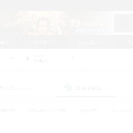
始める
プレイガイド
コミュニティ
ラ
WORLD
Zodiark
カンパニー
LS & CWLS
(40)
(27)
#零式挑戦
#立ち上げメンバー募集
#社会人中心
#まったり
#体験歓迎
#クラフター中心
#ギャザラー中心
#ロー
ング
#演奏
#ミラプリ（ミラージュプリズム）
#クリア目指