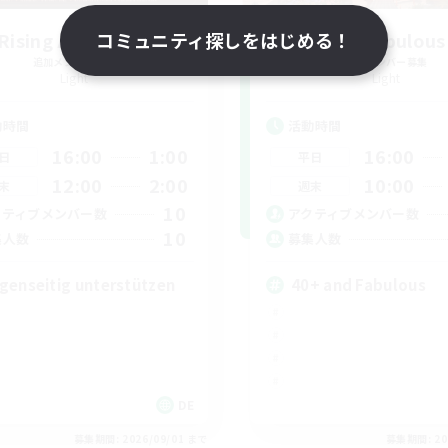
Rising Ambitions
コミュニティ探しをはじめる！
40&Fabulous
追加メンバー募集
追加メンバー募集
Light
Light
動時間
活動時間
16:00
1:00
16:00
日
平日
12:00
2:00
10:00
末
週末
10
クティブメンバー数
アクティブメンバー数
10
集人数
募集人数
genseitig unterstützen
40+ and Fabulous
DE
募集期間: 2026/09/01 まで
募集期間: 20