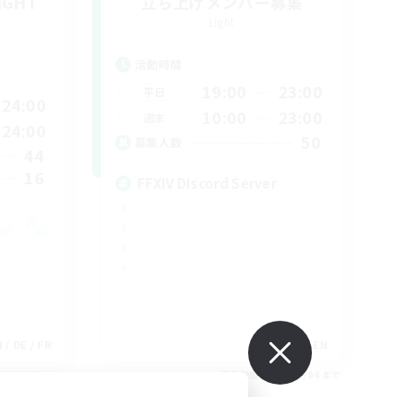
LIGHT
立ち上げメンバー募集
Light
活動時間
19:00
23:00
平日
24:00
10:00
23:00
週末
24:00
50
募集人数
44
16
FFXIV DIscord Server
 / DE / FR
EN
26/09/05 まで
募集期間: 2026/09/04 まで