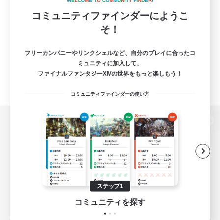
W
E
L
C
O
M
E
T
O
C
O
M
M
U
N
I
T
Y
F
I
N
D
E
R
!
コミュニティファインダーにようこ
そ！
フリーカンパニーやリンクシェルなど、自分のプレイに合ったコ
ミュニティに加入して、
ファイナルファンタジーXIVの世界をもっと楽しもう！
コミュニティファインダーの使い方
パソコン版へ
関連商品
e-STOREで購入
ステップ1
ゲームダウンロード
コミュニティを探す