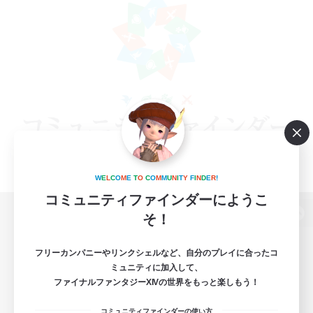
W
E
L
C
O
M
E
T
O
C
O
M
M
U
N
I
T
Y
F
I
N
D
E
R
!
コミュニティファインダーにようこ
そ！
パソコン版へ
フリーカンパニーやリンクシェルなど、自分のプレイに合ったコ
ミュニティに加入して、
ファイナルファンタジーXIVの世界をもっと楽しもう！
関連商品
e-STOREで購入
コミュニティファインダーの使い方