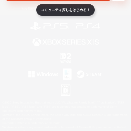
ライセンス
ルール＆ポリシー
利用者情報の外部送信について
コミュニティ探しをはじめる！
©2026 Sony Interactive Entertainment LLC."PlayStation Family Mark", "PlayStation", "PS5
logo", "PS5", "PS4 logo" and "PS4" are registered trademarks or trademarks of Sony
Interactive Entertainment Inc.
Microsoft, the XBOX Sphere mark, the Series X|S logo and XBOX Series X|S are trademarks
of the Microsoft group of companies.
Nintendo Switch is a trademark of Nintendo.
Windows is either a registered trademark or trademark of Microsoft Corporation in the United