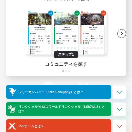
ゲームダウンロード
Official Information
/
X
News
YouTube
ステップ1
コミュニティを探す
Instagram
Twitch
フリーカンパニー（Free Company）とは？
LINE
Bluesky
リンクシェル/クロスワールドリンクシェル（LS/CWLS）と
は？
レーティング制度について
プライバシーポリシー
著作権について
サポートセンター
PvPチームとは？