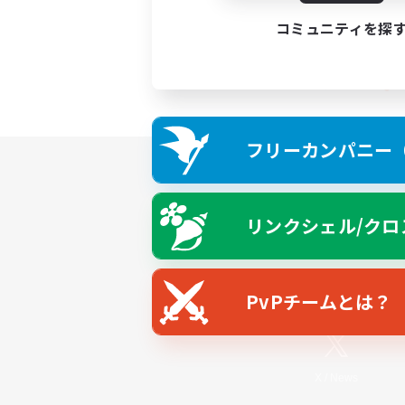
コミュニティを探
フリーカンパニー（F
リンクシェル/クロ
PvPチームとは？
X
/
News