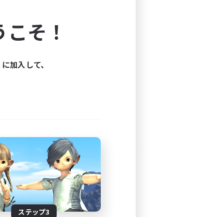
よう！
うこそ！
できます。
と楽しもう！
ィに加入して、
ステップ3