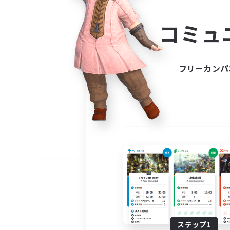
コミ
コミュ
コミュニ
自分に合っ
フリーカンパ
ステップ1