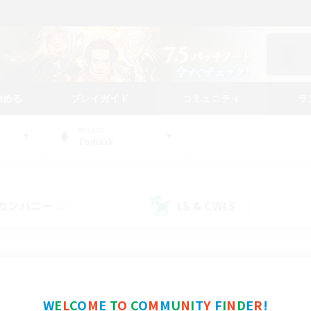
始める
プレイガイド
コミュニティ
ラ
WORLD
Zodiark
カンパニー
LS & CWLS
(40)
(28)
コミュニティファインダー
W
E
L
C
O
M
E
T
O
C
O
M
M
U
N
I
T
Y
F
I
N
D
E
R
!