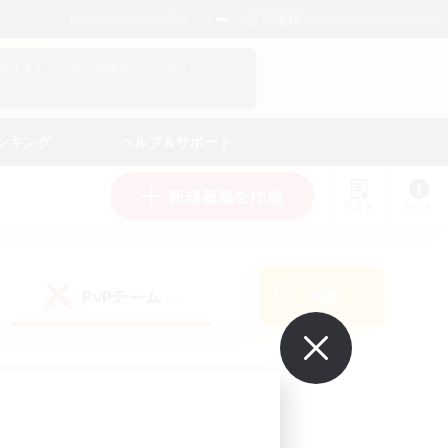
日本語
マイキャラクター情報をチェック！
ログイン
ンキング
ヘルプ＆サポート
新規募集を作成
リスト
ガイド
PvPチーム
検索
(0)
で