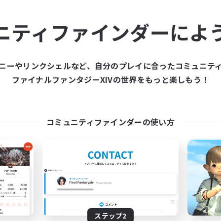
ュニティメンバーを集め
ニティファインダーによ
ティファインダーは、一緒に冒険する仲間を募集することが
た仲間を集めて、ファイナルファンタジーXIVの世界をもっ
ニーやリンクシェルなど、自分のプレイに合ったコミュニテ
ファイナルファンタジーXIVの世界をもっと楽しもう！
新規募集を作成する
コミュニティファインダーの使い方
ステップ2