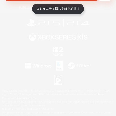
ライセンス
ルール＆ポリシー
利用者情報の外部送信について
コミュニティ探しをはじめる！
©2026 Sony Interactive Entertainment LLC."PlayStation Family Mark", "PlayStation", "PS5
logo", "PS5", "PS4 logo" and "PS4" are registered trademarks or trademarks of Sony
Interactive Entertainment Inc.
Microsoft, the XBOX Sphere mark, the Series X|S logo and XBOX Series X|S are trademarks
of the Microsoft group of companies.
Nintendo Switch is a trademark of Nintendo.
Windows is either a registered trademark or trademark of Microsoft Corporation in the United