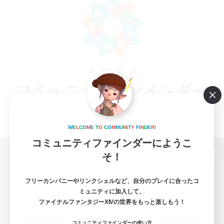
W
E
L
C
O
M
E
T
O
C
O
M
M
U
N
I
T
Y
F
I
N
D
E
R
!
コミュニティファインダーにようこ
そ！
パソコン版へ
フリーカンパニーやリンクシェルなど、自分のプレイに合ったコ
ミュニティに加入して、
ファイナルファンタジーXIVの世界をもっと楽しもう！
関連商品
e-STOREで購入
コミュニティファインダーの使い方