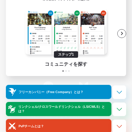
ゲームダウンロード
Official Information
/
X
News
YouTube
ステップ1
コミュニティを探す
Instagram
Twitch
フリーカンパニー（Free Company）とは？
LINE
Bluesky
リンクシェル/クロスワールドリンクシェル（LS/CWLS）と
は？
レーティング制度について
プライバシーポリシー
著作権について
サポートセンター
PvPチームとは？