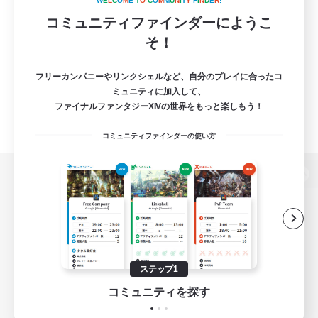
W
E
L
C
O
M
E
T
O
C
O
M
M
U
N
I
T
Y
F
I
N
D
E
R
!
コミュニティファインダーにようこ
そ！
フリーカンパニーやリンクシェルなど、自分のプレイに合ったコ
ミュニティに加入して、
ファイナルファンタジーXIVの世界をもっと楽しもう！
コミュニティファインダーの使い方
パソコン版へ
関連商品
e-STOREで購入
ステップ1
ゲームダウンロード
コミュニティを探す