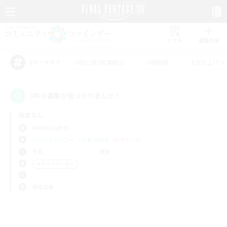
リスト
募集作成
#初心者/若葉歓迎
#絶挑戦
#立ち上げメ
アピールタグ
0件の募集が見つかりました！
指定なし
Alpha (Light)
フリーカンパニー
LS & CWLS
PvPチーム
平日
週末
＃ギャザラー中心
使用言語