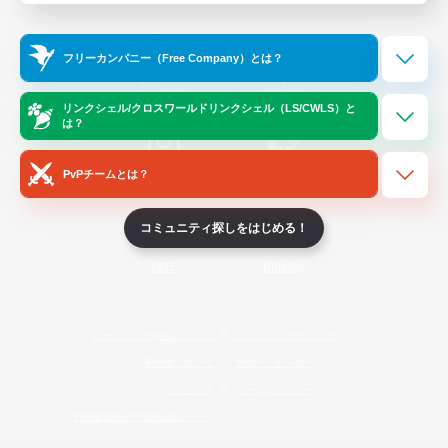
Official Information
フリーカンパニー（Free Company）とは？
/
X
News
YouTube
リンクシェル/クロスワールドリンクシェル（LS/CWLS）と
は？
PvPチームとは？
Instagram
Twitch
コミュニティ探しをはじめる！
LINE
Bluesky
レーティング制度について
プライバシーポリシー
著作権について
サポートセンター
ライセンス
ルール＆ポリシー
利用者情報の外部送信について