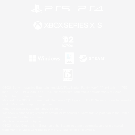
©2026 Sony Interactive Entertainment LLC."PlayStation Family Mark", "PlayStation", "PS5
logo", "PS5", "PS4 logo" and "PS4" are registered trademarks or trademarks of Sony
Interactive Entertainment Inc.
Microsoft, the XBOX Sphere mark, the Series X|S logo and XBOX Series X|S are trademarks
of the Microsoft group of companies.
Nintendo Switch is a trademark of Nintendo.
Windows is either a registered trademark or trademark of Microsoft Corporation in the United
States and/or other countries.
Mac is a trademark of Apple Inc.
©2026 Valve Corporation. Steam and the Steam logo are trademarks and/or registered
trademarks of Valve Corporation in the U.S. and/or other countries.