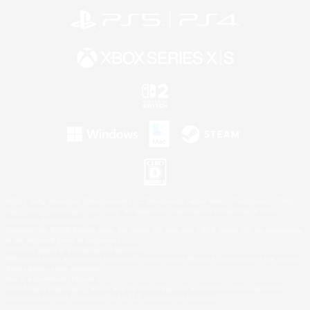
©2026 Sony Interactive Entertainment LLC."PlayStation Family Mark", "PlayStation", "PS5
logo", "PS5", "PS4 logo" and "PS4" are registered trademarks or trademarks of Sony
Interactive Entertainment Inc.
Microsoft, the XBOX Sphere mark, the Series X|S logo and XBOX Series X|S are trademarks
of the Microsoft group of companies.
Nintendo Switch is a trademark of Nintendo.
Windows is either a registered trademark or trademark of Microsoft Corporation in the United
States and/or other countries.
Mac is a trademark of Apple Inc.
©2026 Valve Corporation. Steam and the Steam logo are trademarks and/or registered
trademarks of Valve Corporation in the U.S. and/or other countries.