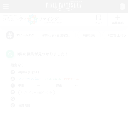
リスト
募集作成
#初心者/若葉歓迎
#絶挑戦
#立ち上げメ
アピールタグ
0件の募集が見つかりました！
指定なし
Alpha (Light)
フリーカンパニー
LS & CWLS
PvPチーム
平日
週末
＃プレイヤー主催イベント
使用言語