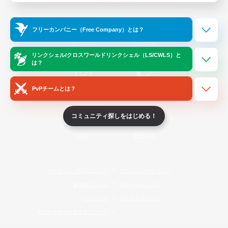
Official Information
フリーカンパニー（Free Company）とは？
/
X
News
YouTube
リンクシェル/クロスワールドリンクシェル（LS/CWLS）と
は？
PvPチームとは？
Instagram
Twitch
コミュニティ探しをはじめる！
LINE
Bluesky
レーティング制度について
プライバシーポリシー
著作権について
サポートセンター
ライセンス
ルール＆ポリシー
利用者情報の外部送信について