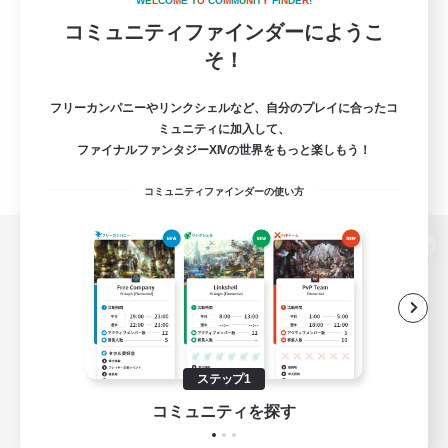
W
E
L
C
O
M
E
T
O
C
O
M
M
U
N
I
T
Y
F
I
N
D
E
R
!
コミュニティファインダーにようこ
そ！
フリーカンパニーやリンクシェルなど、自分のプレイに合ったコ
ミュニティに加入して、
ファイナルファンタジーXIVの世界をもっと楽しもう！
コミュニティファインダーの使い方
パソコン版へ
関連商品
e-STOREで購入
ステップ1
ゲームダウンロード
コミュニティを探す