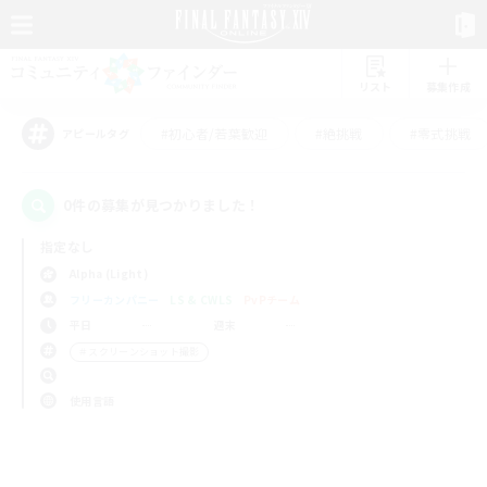
リスト
募集作成
#初心者/若葉歓迎
#絶挑戦
#零式挑戦
アピールタグ
0件の募集が見つかりました！
指定なし
Alpha (Light)
フリーカンパニー
LS & CWLS
PvPチーム
平日
週末
＃スクリーンショット撮影
使用言語