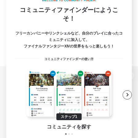
W
E
L
C
O
M
E
T
O
C
O
M
M
U
N
I
T
Y
F
I
N
D
E
R
!
コミュニティファインダーにようこ
そ！
フリーカンパニーやリンクシェルなど、自分のプレイに合ったコ
ミュニティに加入して、
ファイナルファンタジーXIVの世界をもっと楽しもう！
コミュニティファインダーの使い方
パソコン版へ
関連商品
e-STOREで購入
ステップ1
ゲームダウンロード
コミュニティを探す