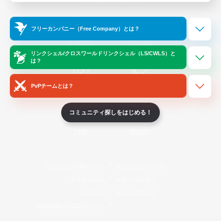
Official Information
フリーカンパニー（Free Company）とは？
/
X
News
YouTube
リンクシェル/クロスワールドリンクシェル（LS/CWLS）と
は？
PvPチームとは？
Instagram
Twitch
コミュニティ探しをはじめる！
LINE
Bluesky
レーティング制度について
プライバシーポリシー
著作権について
サポートセンター
ライセンス
ルール＆ポリシー
利用者情報の外部送信について