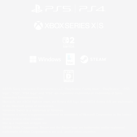
©2026 Sony Interactive Entertainment LLC."PlayStation Family Mark", "PlayStation", "PS5
logo", "PS5", "PS4 logo" and "PS4" are registered trademarks or trademarks of Sony
Interactive Entertainment Inc.
Microsoft, the XBOX Sphere mark, the Series X|S logo and XBOX Series X|S are trademarks
of the Microsoft group of companies.
Nintendo Switch is a trademark of Nintendo.
Windows is either a registered trademark or trademark of Microsoft Corporation in the United
States and/or other countries.
Mac is a trademark of Apple Inc.
©2026 Valve Corporation. Steam and the Steam logo are trademarks and/or registered
trademarks of Valve Corporation in the U.S. and/or other countries.