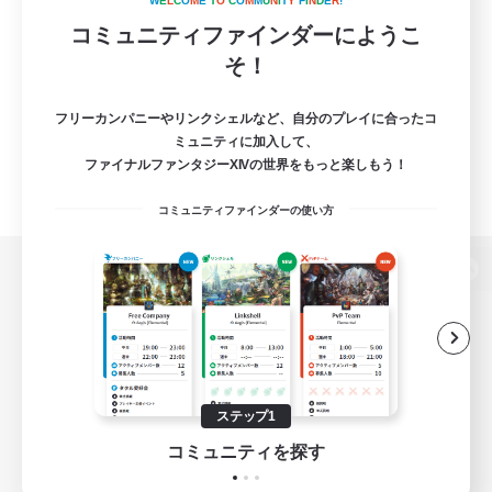
W
E
L
C
O
M
E
T
O
C
O
M
M
U
N
I
T
Y
F
I
N
D
E
R
!
コミュニティファインダーにようこ
そ！
フリーカンパニーやリンクシェルなど、自分のプレイに合ったコ
ミュニティに加入して、
ファイナルファンタジーXIVの世界をもっと楽しもう！
コミュニティファインダーの使い方
パソコン版へ
関連商品
e-STOREで購入
ステップ1
ゲームダウンロード
コミュニティを探す