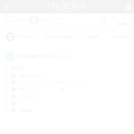
リスト
募集作成
#初心者/若葉歓迎
#絶挑戦
#零式挑戦
アピールタグ
0件の募集が見つかりました！
指定なし
Alpha (Light)
フリーカンパニー
LS & CWLS
PvPチーム
平日
週末
＃レベリング
使用言語