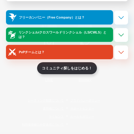
Official Information
フリーカンパニー（Free Company）とは？
/
X
News
YouTube
リンクシェル/クロスワールドリンクシェル（LS/CWLS）と
は？
PvPチームとは？
Instagram
Twitch
コミュニティ探しをはじめる！
LINE
Bluesky
レーティング制度について
プライバシーポリシー
著作権について
サポートセンター
ライセンス
ルール＆ポリシー
利用者情報の外部送信について