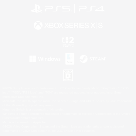
©2026 Sony Interactive Entertainment LLC."PlayStation Family Mark", "PlayStation", "PS5
logo", "PS5", "PS4 logo" and "PS4" are registered trademarks or trademarks of Sony
Interactive Entertainment Inc.
Microsoft, the XBOX Sphere mark, the Series X|S logo and XBOX Series X|S are trademarks
of the Microsoft group of companies.
Nintendo Switch is a trademark of Nintendo.
Windows is either a registered trademark or trademark of Microsoft Corporation in the United
States and/or other countries.
Mac is a trademark of Apple Inc.
©2026 Valve Corporation. Steam and the Steam logo are trademarks and/or registered
trademarks of Valve Corporation in the U.S. and/or other countries.