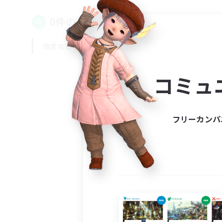
0件の募集が見つかりました！
指定なし
平日
週末
コミュ
フリーカンパ
募