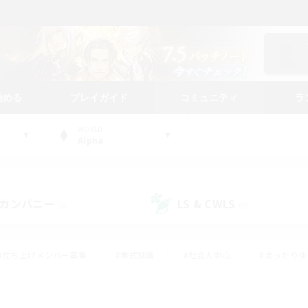
始める
プレイガイド
コミュニティ
ラ
WORLD
Alpha
カンパニー
LS & CWLS
(0)
(0)
#立ち上げメンバー募集
#零式挑戦
#社会人中心
#まったり
体験歓迎
#クラフター中心
#ロールプレイ
#ギャザラー中心
ージュプリズム）
#スクリーンショット撮影
#クリア目指して頑張る