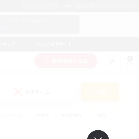
日本語
マイキャラクター情報をチェック！
ログイン
ンキング
ヘルプ＆サポート
新規募集を作成
リスト
ガイド
PvPチーム
検索
(0)
ゆっくり楽しむ
#極挑戦
#復帰者歓迎
#雑談
#ハウジング
#トレジャーハント
#レベリング
#プレイヤー主催イベント