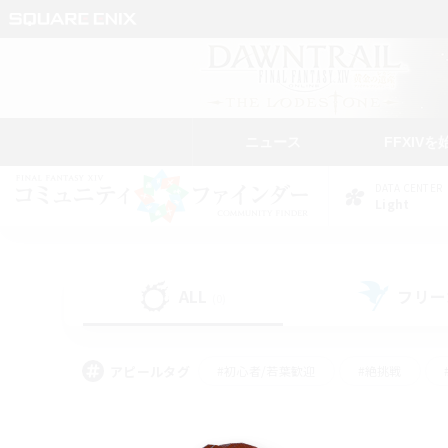
ニュース
FFXIVを
DATA CENTER
Light
ALL
フリー
(0)
アピールタグ
#初心者/若葉歓迎
#絶挑戦
#学生中心
#なんでも楽しむ
#モブハント
#
#演奏
#ミラプリ（ミラ