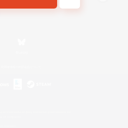
Bluesky
利用者情報の外部送信について
s or trademarks of Sony Interactive Entertainment Inc.
up of companies.
er countries.