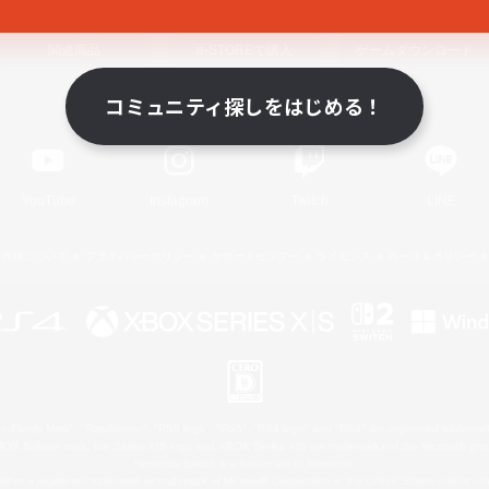
関連商品
e-STOREで購入
ゲームダウンロード
コミュニティ探しをはじめる！
Official Information
YouTube
Instagram
Twitch
LINE
著作権について
プライバシーポリシー
サポートセンター
ライセンス
ルール＆ポリシー
 Family Mark", "PlayStation", "PS5 logo", "PS5", "PS4 logo" and "PS4" are registered trademark
XBOX Sphere mark, the Series X|S logo and XBOX Series X|S are trademarks of the Microsoft gro
Nintendo Switch is a trademark of Nintendo.
ither a registered trademark or trademark of Microsoft Corporation in the United States and/or oth