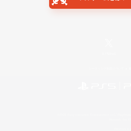
X
/
News
レーティング制度について
©2026 Sony Interactive Entertainment LLC."PlayStation
Microsoft, the 
Windows is e