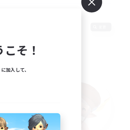
語
変更
うこそ！
ィに加入して、
た。