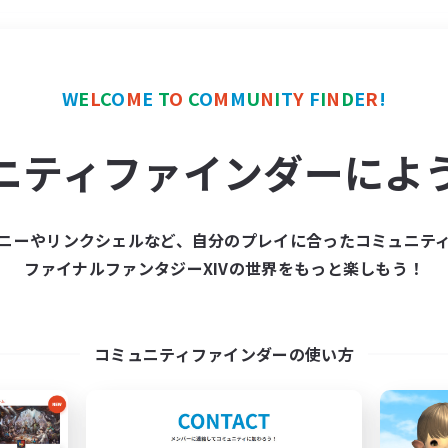
＃クラフター中心
使用言
W
E
L
C
O
M
E
T
O
C
O
M
M
U
N
I
T
Y
F
I
N
D
E
R
!
ニティファインダーによ
ニーやリンクシェルなど、自分のプレイに合ったコミュニテ
ファイナルファンタジーXIVの世界をもっと楽しもう！
募集数 0件
集が見つかりませんでし
コミュニティファインダーの使い方
条件を変えて検索してみるでっす！