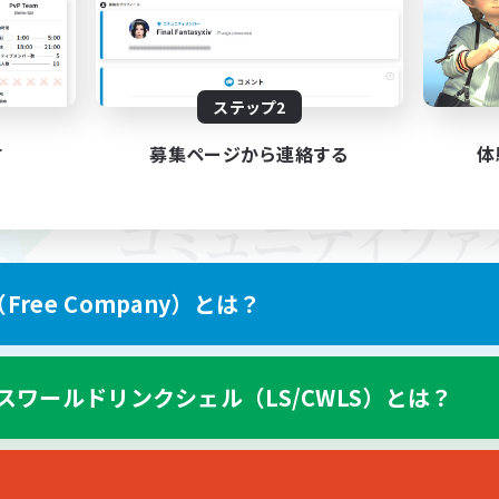
ステップ2
す
募集ページから連絡する
体
ree Company）とは？
スワールドリンクシェル（LS/CWLS）とは？
スマートフォン版へ