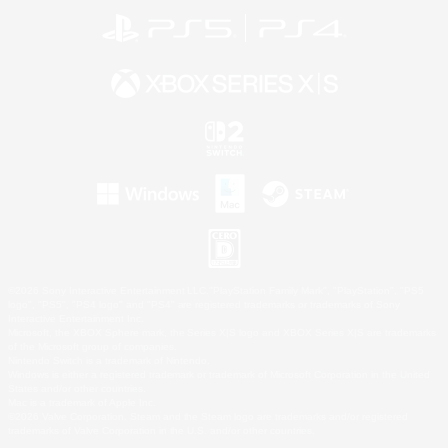
©2026 Sony Interactive Entertainment LLC."PlayStation Family Mark", "PlayStation", "PS5
logo", "PS5", "PS4 logo" and "PS4" are registered trademarks or trademarks of Sony
Interactive Entertainment Inc.
Microsoft, the XBOX Sphere mark, the Series X|S logo and XBOX Series X|S are trademarks
of the Microsoft group of companies.
Nintendo Switch is a trademark of Nintendo.
Windows is either a registered trademark or trademark of Microsoft Corporation in the United
States and/or other countries.
Mac is a trademark of Apple Inc.
©2026 Valve Corporation. Steam and the Steam logo are trademarks and/or registered
trademarks of Valve Corporation in the U.S. and/or other countries.