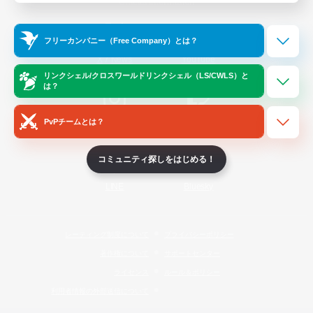
Official Information
フリーカンパニー（Free Company）とは？
/
X
News
YouTube
リンクシェル/クロスワールドリンクシェル（LS/CWLS）と
は？
PvPチームとは？
Instagram
Twitch
コミュニティ探しをはじめる！
LINE
Bluesky
レーティング制度について
プライバシーポリシー
著作権について
サポートセンター
ライセンス
ルール＆ポリシー
利用者情報の外部送信について