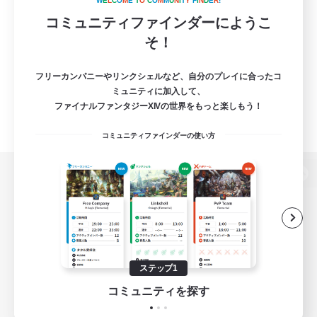
W
E
L
C
O
M
E
T
O
C
O
M
M
U
N
I
T
Y
F
I
N
D
E
R
!
コミュニティファインダーにようこ
そ！
フリーカンパニーやリンクシェルなど、自分のプレイに合ったコ
ミュニティに加入して、
ファイナルファンタジーXIVの世界をもっと楽しもう！
コミュニティファインダーの使い方
パソコン版へ
関連商品
e-STOREで購入
ステップ1
ゲームダウンロード
コミュニティを探す