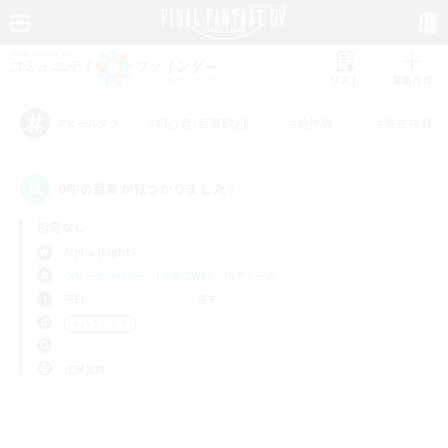
リスト
募集作成
#初心者/若葉歓迎
#絶挑戦
#零式挑戦
アピールタグ
0件の募集が見つかりました！
指定なし
Alpha (Light)
フリーカンパニー
LS & CWLS
PvPチーム
平日
週末
＃ハウジング
使用言語