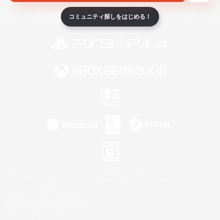
ライセンス
ルール＆ポリシー
利用者情報の外部送信について
コミュニティ探しをはじめる！
©2026 Sony Interactive Entertainment LLC."PlayStation Family Mark", "PlayStation", "PS5
logo", "PS5", "PS4 logo" and "PS4" are registered trademarks or trademarks of Sony
Interactive Entertainment Inc.
Microsoft, the XBOX Sphere mark, the Series X|S logo and XBOX Series X|S are trademarks
of the Microsoft group of companies.
Nintendo Switch is a trademark of Nintendo.
Windows is either a registered trademark or trademark of Microsoft Corporation in the United