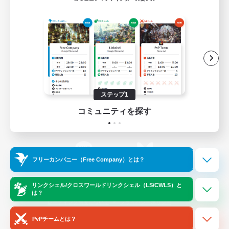
ゲームダウンロード
Official Information
/
X
News
YouTube
ステップ1
コミュニティを探す
Instagram
Twitch
フリーカンパニー（Free Company）とは？
LINE
Bluesky
リンクシェル/クロスワールドリンクシェル（LS/CWLS）と
は？
レーティング制度について
プライバシーポリシー
著作権について
サポートセンター
PvPチームとは？