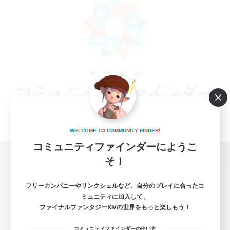
W
E
L
C
O
M
E
T
O
C
O
M
M
U
N
I
T
Y
F
I
N
D
E
R
!
コミュニティファインダーにようこ
そ！
パソコン版へ
フリーカンパニーやリンクシェルなど、自分のプレイに合ったコ
ミュニティに加入して、
ファイナルファンタジーXIVの世界をもっと楽しもう！
関連商品
e-STOREで購入
コミュニティファインダーの使い方