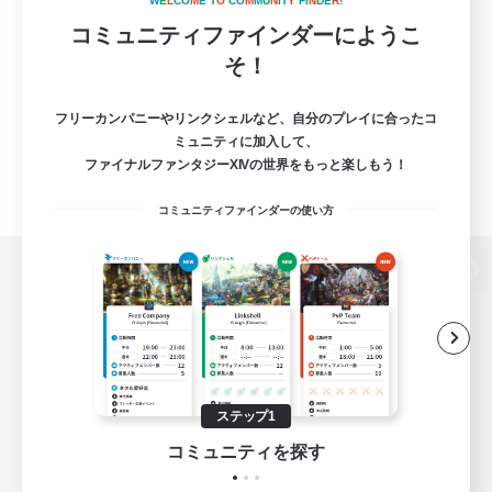
W
E
L
C
O
M
E
T
O
C
O
M
M
U
N
I
T
Y
F
I
N
D
E
R
!
コミュニティファインダーにようこ
そ！
フリーカンパニーやリンクシェルなど、自分のプレイに合ったコ
ミュニティに加入して、
ファイナルファンタジーXIVの世界をもっと楽しもう！
コミュニティファインダーの使い方
パソコン版へ
関連商品
e-STOREで購入
ステップ1
ゲームダウンロード
コミュニティを探す