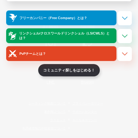
Official Information
フリーカンパニー（Free Company）とは？
/
X
News
YouTube
リンクシェル/クロスワールドリンクシェル（LS/CWLS）と
は？
PvPチームとは？
Instagram
Twitch
コミュニティ探しをはじめる！
LINE
Bluesky
レーティング制度について
プライバシーポリシー
著作権について
サポートセンター
ライセンス
ルール＆ポリシー
利用者情報の外部送信について