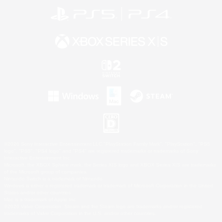
©2026 Sony Interactive Entertainment LLC."PlayStation Family Mark", "PlayStation", "PS5
logo", "PS5", "PS4 logo" and "PS4" are registered trademarks or trademarks of Sony
Interactive Entertainment Inc.
Microsoft, the XBOX Sphere mark, the Series X|S logo and XBOX Series X|S are trademarks
of the Microsoft group of companies.
Nintendo Switch is a trademark of Nintendo.
Windows is either a registered trademark or trademark of Microsoft Corporation in the United
States and/or other countries.
Mac is a trademark of Apple Inc.
©2026 Valve Corporation. Steam and the Steam logo are trademarks and/or registered
trademarks of Valve Corporation in the U.S. and/or other countries.