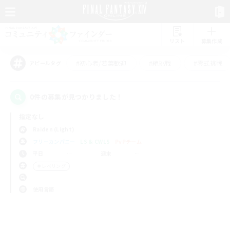
リスト
募集作成
#初心者/若葉歓迎
#絶挑戦
#零式挑戦
アピールタグ
0件の募集が見つかりました！
指定なし
Raiden (Light)
フリーカンパニー
LS & CWLS
PvPチーム
平日
週末
＃レベリング
使用言語